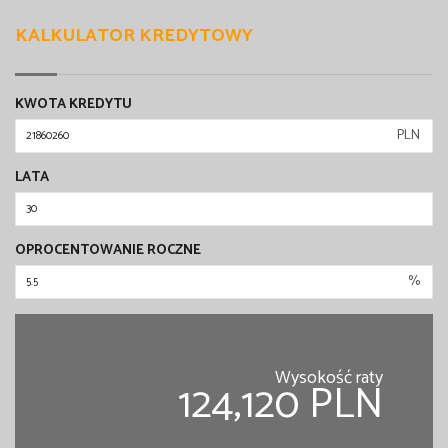
KALKULATOR KREDYTOWY
KWOTA KREDYTU
PLN
LATA
OPROCENTOWANIE ROCZNE
%
Wysokość raty
124,120 PLN