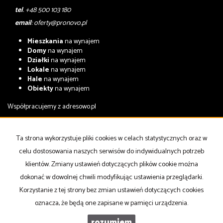
tel
. +48 500 103 180
email
:
oferty@pronovo.pl
Mieszkania
na wynajem
Domy
na wynajem
Działki
na wynajem
Lokale
na wynajem
Hale
na wynajem
Obiekty
na wynajem
Współpracujemy z
adresowo.pl
Mieszkania
na sprzedaż
Domy
na sprzedaż
Ta strona wykorzystuje pliki cookies w celach statystycznych oraz w
Działki
na sprzedaż
celu dostosowania naszych serwisów do indywidualnych potrzeb
Lokale
na sprzedaż
Hale
na sprzedaż
klientów. Zmiany ustawień dotyczących plików cookie można
Obiekty
na sprzedaż
dokonać w dowolnej chwili modyfikując ustawienia przeglądarki.
Korzystanie z tej strony bez zmian ustawień dotyczących cookies
Strona główna
notatnik
Kup
Sprzedaj
Kontakt
oznacza, że będą one zapisane w pamięci urządzenia.
rozumiem