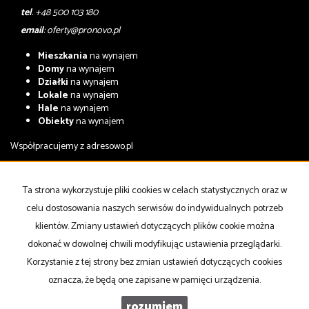
tel
. +48 500 103 180
email
:
oferty@pronovo.pl
Mieszkania
na wynajem
Domy
na wynajem
Działki
na wynajem
Lokale
na wynajem
Hale
na wynajem
Obiekty
na wynajem
Współpracujemy z
adresowo.pl
Mieszkania
na sprzedaż
Domy
na sprzedaż
Ta strona wykorzystuje pliki cookies w celach statystycznych oraz w
Działki
na sprzedaż
celu dostosowania naszych serwisów do indywidualnych potrzeb
Lokale
na sprzedaż
Hale
na sprzedaż
klientów. Zmiany ustawień dotyczących plików cookie można
Obiekty
na sprzedaż
dokonać w dowolnej chwili modyfikując ustawienia przeglądarki.
Korzystanie z tej strony bez zmian ustawień dotyczących cookies
Strona główna
notatnik
Kup
Sprzedaj
Kontakt
oznacza, że będą one zapisane w pamięci urządzenia.
rozumiem