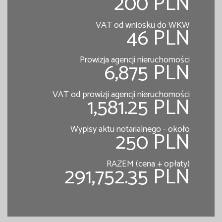
200 PLN
VAT od wniosku do WKW
46 PLN
Prowizja agencji nieruchomości
6,875 PLN
VAT od prowizji agencji nieruchomości
1,581.25 PLN
Wypisy aktu notarialnego - około
250 PLN
RAZEM (cena + opłaty)
291,752.35 PLN