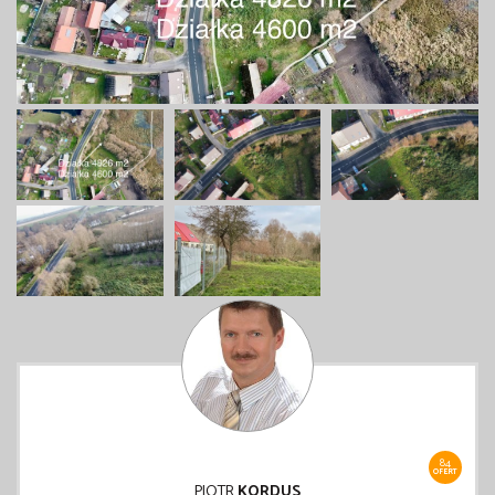
84
OFERT
PIOTR
KORDUS