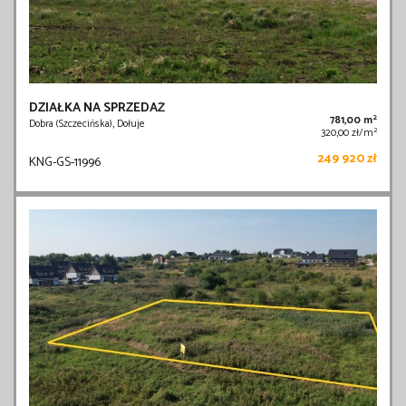
DZIAŁKA NA SPRZEDAŻ
2
781,00 m
Dobra (Szczecińska), Dołuje
2
320,00 zł/m
249 920 zł
KNG-GS-11996