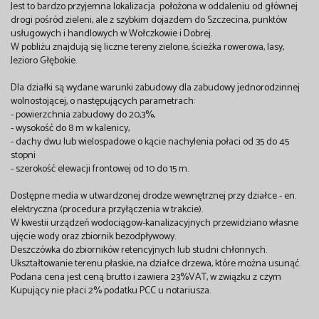
Jest to bardzo przyjemna lokalizacja położona w oddaleniu od głównej
drogi pośród zieleni, ale z szybkim dojazdem do Szczecina, punktów
usługowych i handlowych w Wołczkowie i Dobrej.
W pobliżu znajdują się liczne tereny zielone, ścieżka rowerowa, lasy,
Jezioro Głębokie.
Dla działki są wydane warunki zabudowy dla zabudowy jednorodzinnej
wolnostojącej, o następujących parametrach:
- powierzchnia zabudowy do 20,3%,
- wysokość do 8 m w kalenicy,
- dachy dwu lub wielospadowe o kącie nachylenia połaci od 35 do 45
stopni
- szerokość elewacji frontowej od 10 do 15 m.
Dostępne media w utwardzonej drodze wewnętrznej przy działce - en.
elektryczna (procedura przyłączenia w trakcie).
W kwestii urządzeń wodociągow-kanalizacyjnych przewidziano własne
ujęcie wody oraz zbiornik bezodpływowy.
Deszczówka do zbiorników retencyjnych lub studni chłonnych.
Ukształtowanie terenu płaskie, na działce drzewa, które można usunąć.
Podana cena jest ceną brutto i zawiera 23%VAT, w związku z czym
Kupujący nie płaci 2% podatku PCC u notariusza.