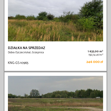
DZIAŁKA NA SPRZEDAŻ
2
1 632,00 m
Dobra (Szczecińska), Grzepnica
2
150,74 zł/m
246 000 zł
KNG-GS-10965