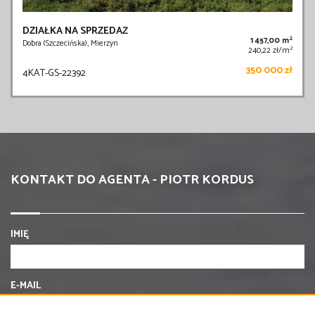
DZIAŁKA NA SPRZEDAŻ
2
1 457,00 m
Dobra (Szczecińska), Mierzyn
2
240,22 zł/m
350 000 zł
4KAT-GS-22392
KONTAKT DO AGENTA - PIOTR KORDUS
IMIĘ
E-MAIL