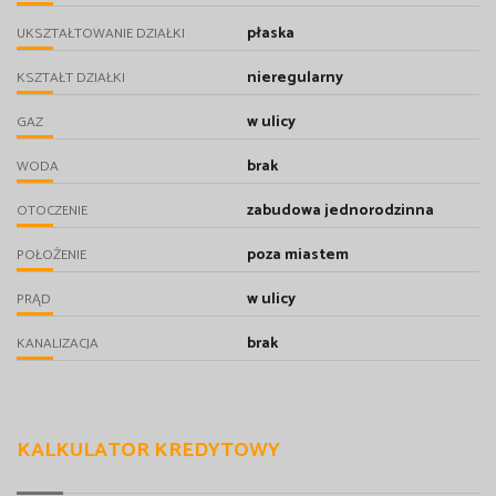
płaska
UKSZTAŁTOWANIE DZIAŁKI
nieregularny
KSZTAŁT DZIAŁKI
w ulicy
GAZ
brak
WODA
zabudowa jednorodzinna
OTOCZENIE
poza miastem
POŁOŻENIE
w ulicy
PRĄD
brak
KANALIZACJA
KALKULATOR KREDYTOWY