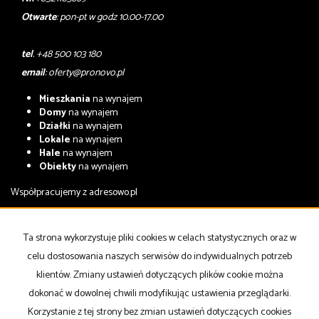
Otwarte
: pon-pt w godz 10.00-17.00
tel
. +48 500 103 180
email
:
oferty@pronovo.pl
Mieszkania
na wynajem
Domy
na wynajem
Działki
na wynajem
Lokale
na wynajem
Hale
na wynajem
Obiekty
na wynajem
Współpracujemy z
adresowo.pl
Mieszkania
na sprzedaż
Domy
na sprzedaż
Ta strona wykorzystuje pliki cookies w celach statystycznych oraz w
Działki
na sprzedaż
celu dostosowania naszych serwisów do indywidualnych potrzeb
Lokale
na sprzedaż
Hale
na sprzedaż
klientów. Zmiany ustawień dotyczących plików cookie można
Obiekty
na sprzedaż
dokonać w dowolnej chwili modyfikując ustawienia przeglądarki.
Korzystanie z tej strony bez zmian ustawień dotyczących cookies
Strona główna
notatnik
Kup
Sprzedaj
Kontakt