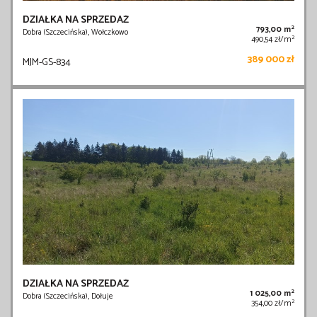
DZIAŁKA NA SPRZEDAŻ
2
793,00 m
Dobra (Szczecińska), Wołczkowo
2
490,54 zł/m
389 000 zł
MJM-GS-834
DZIAŁKA NA SPRZEDAŻ
2
1 025,00 m
Dobra (Szczecińska), Dołuje
2
354,00 zł/m