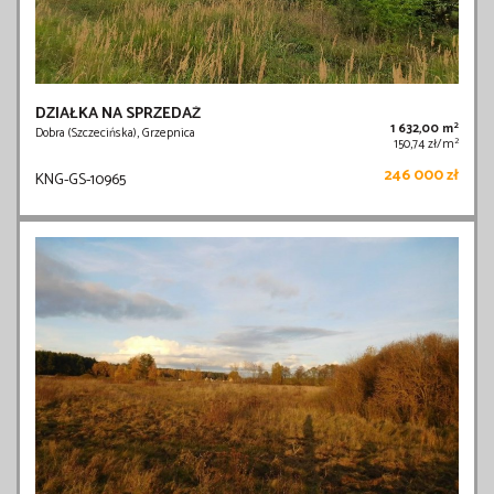
DZIAŁKA NA SPRZEDAŻ
2
1 632,00 m
Dobra (Szczecińska), Grzepnica
2
150,74 zł/m
246 000 zł
KNG-GS-10965