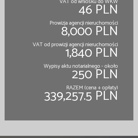
VAT od wniosku do WKW
46 PLN
Prowizja agencji nieruchomości
8,000 PLN
VAT od prowizji agencji nieruchomości
1,840 PLN
Wypisy aktu notarialnego - około
250 PLN
RAZEM (cena + opłaty)
339,257.5 PLN