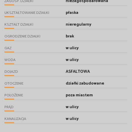
niezagospodarowana
ZAGOSP. DZIAŁKI
płaska
UKSZTAŁTOWANIE DZIAŁKI
nieregularny
KSZTAŁT DZIAŁKI
brak
OGRODZENIE DZIAŁKI
w ulicy
GAZ
w ulicy
WODA
ASFALTOWA
DOJAZD
działki zabudowane
OTOCZENIE
poza miastem
POŁOŻENIE
w ulicy
PRĄD
w ulicy
KANALIZACJA