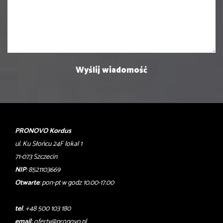
PRONOVO Kordus
ul. Ku Słońcu 24F lokal 1
71-073 Szczecin
NIP
: 8521103669
Otwarte
: pon-pt w godz 10.00-17.00
tel
. +48 500 103 180
email
:
oferty@pronovo.pl