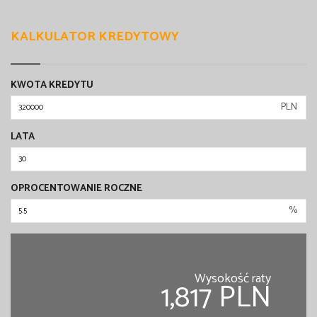
KALKULATOR KREDYTOWY
KWOTA KREDYTU
PLN
LATA
OPROCENTOWANIE ROCZNE
%
Wysokość raty
1,817 PLN