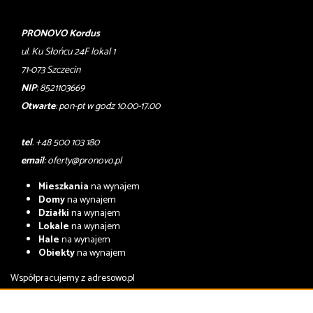
PRONOVO Kordus
ul. Ku Słońcu 24F lokal 1
71-073 Szczecin
NIP
: 8521103669
Otwarte
: pon-pt w godz 10.00-17.00
tel
. +48 500 103 180
email
:
oferty@pronovo.pl
Mieszkania
na wynajem
Domy
na wynajem
Działki
na wynajem
Lokale
na wynajem
Hale
na wynajem
Obiekty
na wynajem
Współpracujemy z
adresowo.pl
Mieszkania
na sprzedaż