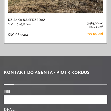
DZIAŁKA NA SPRZEDAŻ
2
3 484,00 m
Gryfino (gw), Pniewo
2
114,52 zł/m
399 000 zł
KNG-GS-12414
KONTAKT DO AGENTA - PIOTR KORDUS
IMIĘ
E-MAIL