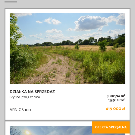
DZIAŁKA NA SPRZEDAŻ
2
3 001,94 m
Gryfino (gw), Czepino
2
139,58 zł/m
419 000 zł
ARN-GS-100
OFERTA SPECJALNA