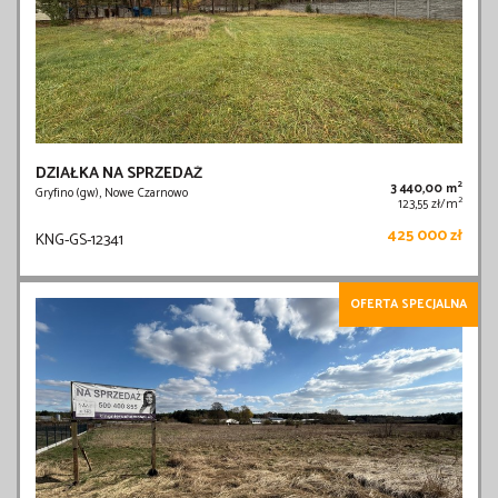
DZIAŁKA NA SPRZEDAŻ
2
3 440,00 m
Gryfino (gw), Nowe Czarnowo
2
123,55 zł/m
425 000 zł
KNG-GS-12341
OFERTA SPECJALNA