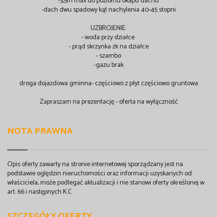
-3,5m max do poziomu okapu dachu
-dach dwu spadowy kąt nachylenia 40-45 stopni
UZBROJENIE:
- woda przy działce
- prąd skrzynka zk na działce
- szambo
-gazu brak
droga dojazdowa gminna- częściowo z płyt częściowo gruntowa
Zapraszam na prezentację - oferta na wyłączność
NOTA PRAWNA
Opis oferty zawarty na stronie internetowej sporządzany jest na
podstawie oględzin nieruchomości oraz informacji uzyskanych od
właściciela, może podlegać aktualizacji i nie stanowi oferty określonej w
art. 66 i następnych K.C.
SZCZEGÓŁY OFERTY