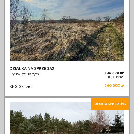
DZIAŁKA NA SPRZEDAŻ
2
3 000,00 m
Gryfino (gw), Borzym
2
83,30 zł/m
249 900 zł
KNG-GS-12102
OFERTA SPECJALNA