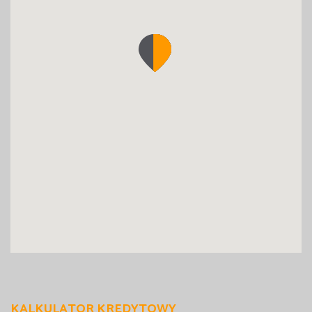
KALKULATOR KREDYTOWY