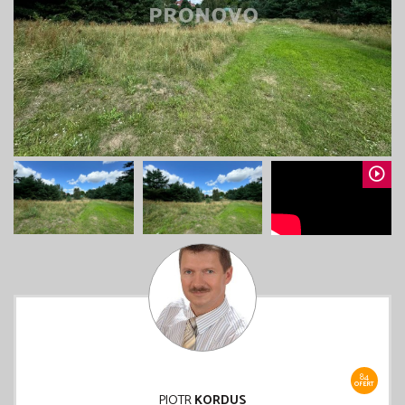
84
OFERT
PIOTR
KORDUS