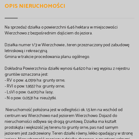
OPIS NIERUCHOMOŚCI
Na sprzedaż działka o powierzchni 6,46 hektara w miejscowości
Wierzchowo z bezpośrednim dojściem do jeziora.
Działka numer 1/3 w Wierzchowie , teren przeznaczony pod zabudowę
letniskową i rekreacyjną.
Gmina w trakcie procedowania planu ogólnego.
Dokładna Powierzchnia działki wynosi 6,4620 ha i wg wypisu z rejestru
gruntów oznaczona jest:
- RV o pow. 4,0519 ha: grunty orne;
- RVI o pow. 1,9557 ha: grunty orne;
- LsVI o pow. 0,4013 ha: lasy;
- N o pow. 0,0531 ha: nieużytki.
Nieruchomość położona jest w odległości ok. 1,5 km na wschód od
centrum wsi Wierzchowo nad jeziorem Wierzchowo. Dojazd do
nieruchomości odbywa się drogą gruntową. Działka ma kształt
prostokąta i większość jej terenu to grunty orne, pas nad samym
jeziorem jest zadrzewiony. Teren działki równy, lekko opadający w stronę