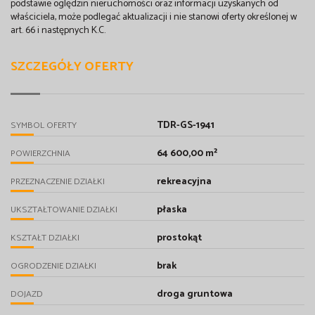
podstawie oględzin nieruchomości oraz informacji uzyskanych od
właściciela, może podlegać aktualizacji i nie stanowi oferty określonej w
art. 66 i następnych K.C.
SZCZEGÓŁY OFERTY
TDR-GS-1941
SYMBOL OFERTY
64 600,00 m²
POWIERZCHNIA
rekreacyjna
PRZEZNACZENIE DZIAŁKI
płaska
UKSZTAŁTOWANIE DZIAŁKI
prostokąt
KSZTAŁT DZIAŁKI
brak
OGRODZENIE DZIAŁKI
droga gruntowa
DOJAZD