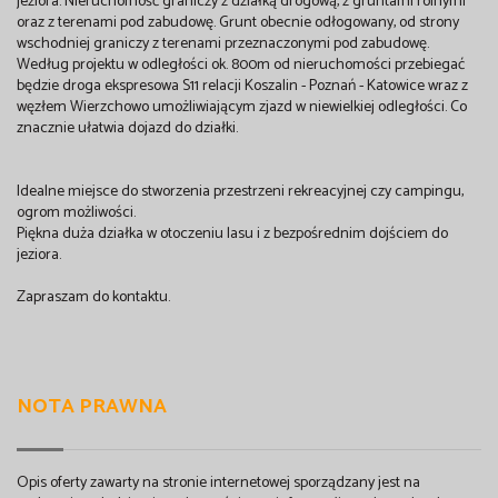
jeziora. Nieruchomość graniczy z działką drogową, z gruntami rolnymi
oraz z terenami pod zabudowę. Grunt obecnie odłogowany, od strony
wschodniej graniczy z terenami przeznaczonymi pod zabudowę.
Według projektu w odległości ok. 800m od nieruchomości przebiegać
będzie droga ekspresowa S11 relacji Koszalin - Poznań - Katowice wraz z
węzłem Wierzchowo umożliwiającym zjazd w niewielkiej odległości. Co
znacznie ułatwia dojazd do działki.
Idealne miejsce do stworzenia przestrzeni rekreacyjnej czy campingu,
ogrom możliwości.
Piękna duża działka w otoczeniu lasu i z bezpośrednim dojściem do
jeziora.
Zapraszam do kontaktu.
NOTA PRAWNA
Opis oferty zawarty na stronie internetowej sporządzany jest na