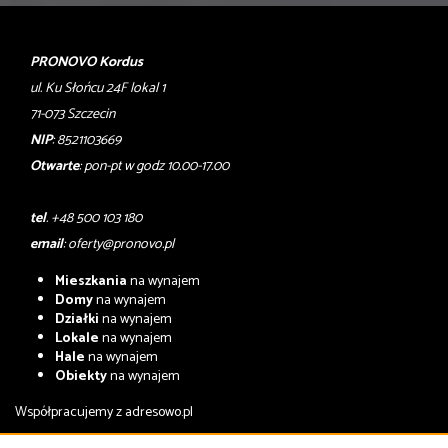
PRONOVO Kordus
ul. Ku Słońcu 24F lokal 1
71-073 Szczecin
NIP
: 8521103669
Otwarte
: pon-pt w godz 10.00-17.00
tel
. +48 500 103 180
email
:
oferty@pronovo.pl
Mieszkania
na wynajem
Domy
na wynajem
Działki
na wynajem
Lokale
na wynajem
Hale
na wynajem
Obiekty
na wynajem
Współpracujemy z
adresowo.pl