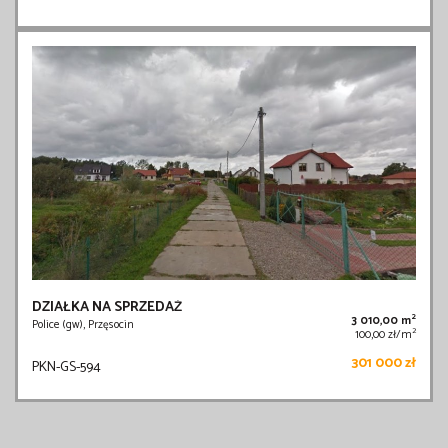
DZIAŁKA NA SPRZEDAŻ
2
3 010,00 m
Police (gw), Przęsocin
2
100,00 zł/m
301 000 zł
PKN-GS-594