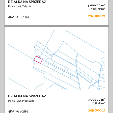
DZIAŁKA NA SPRZEDAŻ
2
5 600,00 m
Police (gw), Tatynia
2
53,00 zł/m
296 800 zł
4KAT-GS-7834
DZIAŁKA NA SPRZEDAŻ
2
3 005,00 m
Police (gw), Przęsocin
2
88,19 zł/m
265 000 zł
4KAT-GS-2114