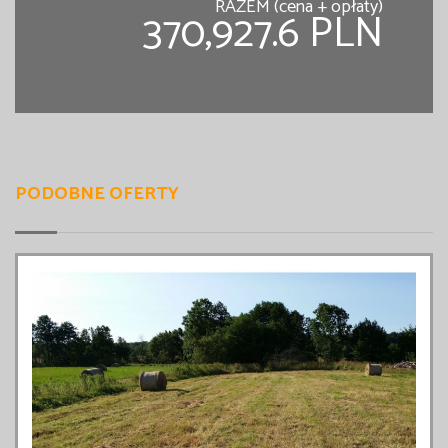
RAZEM (cena + opłaty)
370,927.6 PLN
PODOBNE OFERTY