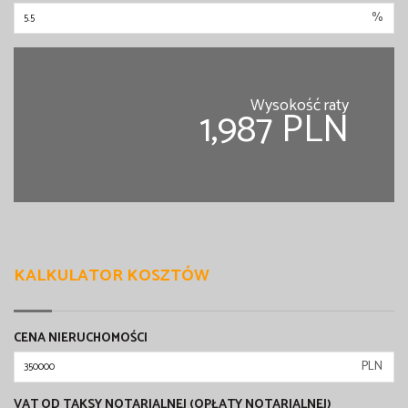
%
Wysokość raty
1,987 PLN
KALKULATOR KOSZTÓW
CENA NIERUCHOMOŚCI
PLN
VAT OD TAKSY NOTARIALNEJ (OPŁATY NOTARIALNEJ)