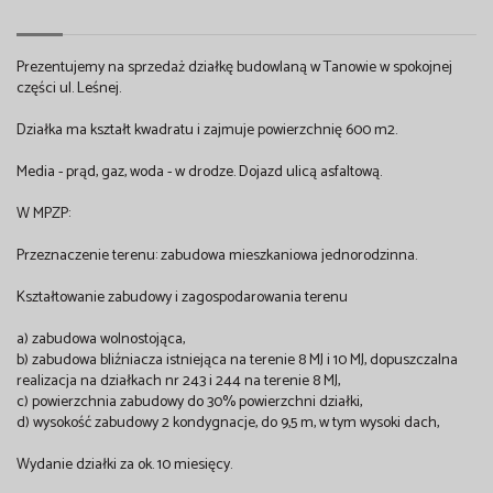
Prezentujemy na sprzedaż działkę budowlaną w Tanowie w spokojnej
części ul. Leśnej.
Działka ma kształt kwadratu i zajmuje powierzchnię 600 m2.
Media - prąd, gaz, woda - w drodze. Dojazd ulicą asfaltową.
W MPZP:
Przeznaczenie terenu: zabudowa mieszkaniowa jednorodzinna.
Kształtowanie zabudowy i zagospodarowania terenu
a) zabudowa wolnostojąca,
b) zabudowa bliźniacza istniejąca na terenie 8 MJ i 10 MJ, dopuszczalna
realizacja na działkach nr 243 i 244 na terenie 8 MJ,
c) powierzchnia zabudowy do 30% powierzchni działki,
d) wysokość zabudowy 2 kondygnacje, do 9,5 m, w tym wysoki dach,
Wydanie działki za ok. 10 miesięcy.