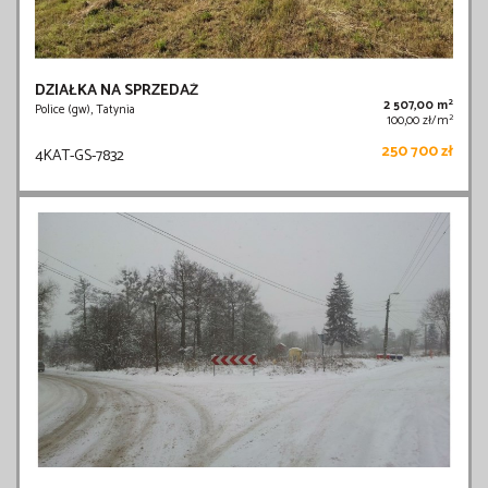
DZIAŁKA NA SPRZEDAŻ
2
2 507,00 m
Police (gw), Tatynia
2
100,00 zł/m
250 700 zł
4KAT-GS-7832