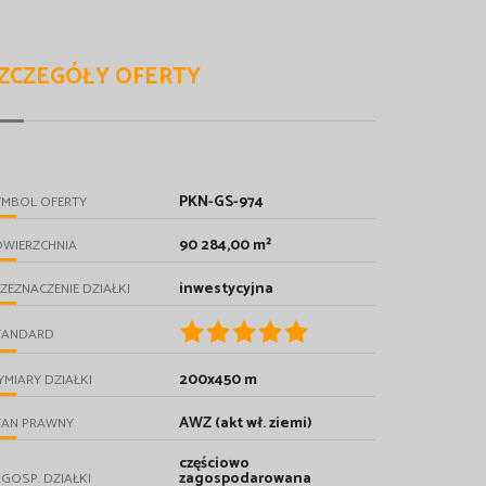
ZCZEGÓŁY OFERTY
PKN-GS-974
YMBOL OFERTY
90 284,00 m²
OWIERZCHNIA
inwestycyjna
ZEZNACZENIE DZIAŁKI
TANDARD
200x450 m
MIARY DZIAŁKI
AWZ (akt wł. ziemi)
TAN PRAWNY
częściowo
zagospodarowana
GOSP. DZIAŁKI