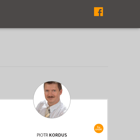
84
OFERT
PIOTR
KORDUS