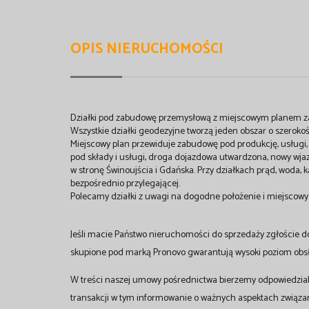
OPIS NIERUCHOMOŚCI
Działki pod zabudowę przemysłową z miejscowym planem za
Wszystkie działki geodezyjne tworzą jeden obszar o szeroko
Miejscowy plan przewiduje zabudowę pod produkcję, usługi, 
pod składy i usługi, droga dojazdowa utwardzona, nowy wja
w stronę Świnoujścia i Gdańska. Przy działkach prąd, woda, ka
bezpośrednio przylegającej.
Polecamy działki z uwagi na dogodne położenie i miejscow
Jeśli macie Państwo nieruchomości do sprzedaży zgłoście d
skupione pod marką Pronovo gwarantują wysoki poziom obsłu
W treści naszej umowy pośrednictwa bierzemy odpowiedzial
transakcji w tym informowanie o ważnych aspektach związ