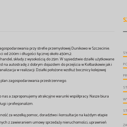
S
gospodarowania przy strefie przemysłowej Dunikowo w Szczecinie.
S
ści od 200m i długości łącznej około 450m,2.
handel, składy z wysokością do 25m. W sąsiedztwie działki użytkowane
P
zd na autostradę z dobrym dojazdem do przejścia w Kołbaskowie jak i
nalizacja w realizacji. Działki położone wzdłuż bocznicy kolejowej
PR
y plan zagospodarowania przestrzennego.
S
o nas a zaproponujemy atrakcyjne warunki współpracy. Nasze biura
WY
gi i profesjonalizm.
S
ność za wszelką pomoc, doradztwo i konsultacje na każdym etapie
anych z zawieraniem umowy sprzedaży nieruchomości, uprawnień
ZA