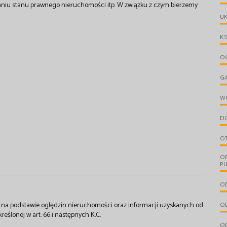
aniu stanu prawnego nieruchomości itp. W związku z czym bierzemy
UK
KS
OG
G
W
D
O
O
PU
OD
st na podstawie oględzin nieruchomości oraz informacji uzyskanych od
OD
kreślonej w art. 66 i następnych K.C.
OD