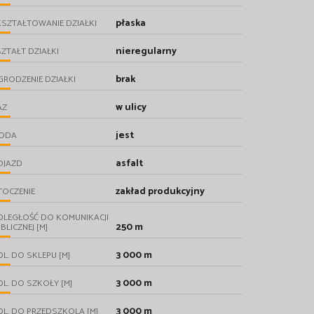
płaska
SZTAŁTOWANIE DZIAŁKI
nieregularny
ZTAŁT DZIAŁKI
brak
RODZENIE DZIAŁKI
w ulicy
AZ
jest
ODA
asfalt
OJAZD
zakład produkcyjny
TOCZENIE
DLEGŁOŚĆ DO KOMUNIKACJI
250 m
BLICZNEJ [M]
3 000 m
L. DO SKLEPU [M]
3 000 m
L. DO SZKOŁY [M]
3 000 m
L. DO PRZEDSZKOLA [M]