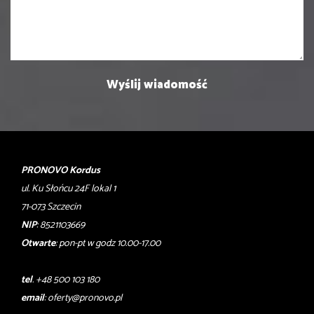
PRONOVO Kordus
ul. Ku Słońcu 24F lokal 1
71-073 Szczecin
NIP
: 8521103669
Otwarte
: pon-pt w godz 10.00-17.00
tel
. +48 500 103 180
email
:
oferty@pronovo.pl