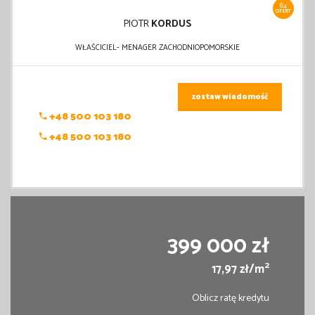
84
OFERT
PIOTR
KORDUS
WŁAŚCICIEL- MENAGER ZACHODNIOPOMORSKIE
zostaw wiadomość
+48 500 103 180
+48 500 103 180
399 000 zł
2
17,97 zł/m
Oblicz ratę kredytu