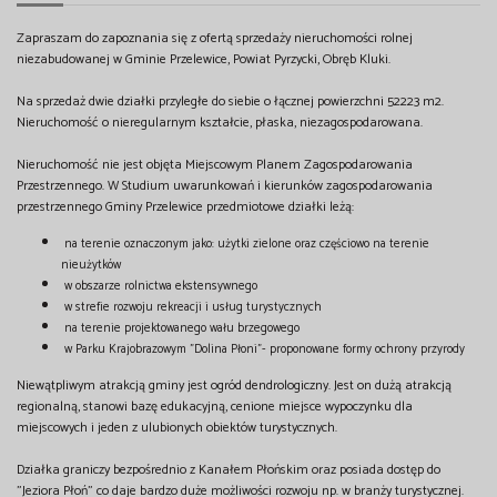
Zapraszam do zapoznania się z ofertą sprzedaży nieruchomości rolnej
niezabudowanej w Gminie Przelewice, Powiat Pyrzycki, Obręb Kluki.
Na sprzedaż dwie działki przyległe do siebie o łącznej powierzchni 52223 m2.
Nieruchomość o nieregularnym kształcie, płaska, niezagospodarowana.
Nieruchomość nie jest objęta Miejscowym Planem Zagospodarowania
Przestrzennego. W Studium uwarunkowań i kierunków zagospodarowania
przestrzennego Gminy Przelewice przedmiotowe działki leżą:
na terenie oznaczonym jako: użytki zielone oraz częściowo na terenie
nieużytków
w obszarze rolnictwa ekstensywnego
w strefie rozwoju rekreacji i usług turystycznych
na terenie projektowanego wału brzegowego
w Parku Krajobrazowym "Dolina Płoni"- proponowane formy ochrony przyrody
Niewątpliwym atrakcją gminy jest ogród dendrologiczny. Jest on dużą atrakcją
regionalną, stanowi bazę edukacyjną, cenione miejsce wypoczynku dla
miejscowych i jeden z ulubionych obiektów turystycznych.
Działka graniczy bezpośrednio z Kanałem Płońskim oraz posiada dostęp do
"Jeziora Płoń" co daje bardzo duże możliwości rozwoju np. w branży turystycznej.