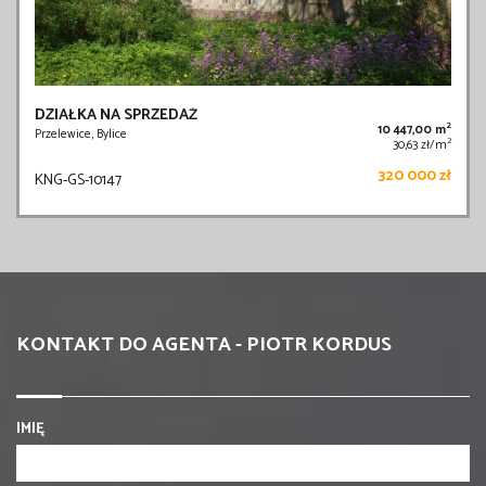
DZIAŁKA NA SPRZEDAŻ
2
10 447,00 m
Przelewice, Bylice
2
30,63 zł/m
320 000 zł
KNG-GS-10147
KONTAKT DO AGENTA - PIOTR KORDUS
IMIĘ