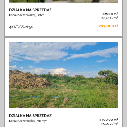
DZIAŁKA NA SPRZEDAŻ
2
825,00 m
Dobra (Szczecińska), Dobra
2
362,42 zł/m
299 000 zł
4KAT-GS-2056
DZIAŁKA NA SPRZEDAŻ
2
1 300,00 m
Dobra (Szczecińska), Mierzyn
2
390,00 zł/m