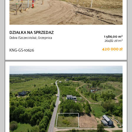
DZIAŁKA NA SPRZEDAŻ
2
1 586,00 m
Dobra (Szczecińska), Grzepnica
2
264,82 zł/m
420 000 zł
KNG-GS-10626