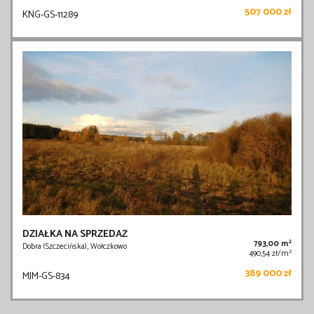
507 000 zł
KNG-GS-11289
DZIAŁKA NA SPRZEDAŻ
2
793,00 m
Dobra (Szczecińska), Wołczkowo
2
490,54 zł/m
389 000 zł
MJM-GS-834