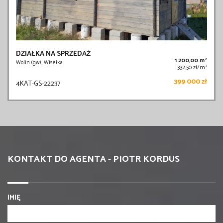
DZIAŁKA NA SPRZEDAŻ
2
1 200,00 m
Wolin (gw), Wisełka
2
332,50 zł/m
399 000 zł
4KAT-GS-22237
KONTAKT DO AGENTA - PIOTR KORDUS
IMIĘ