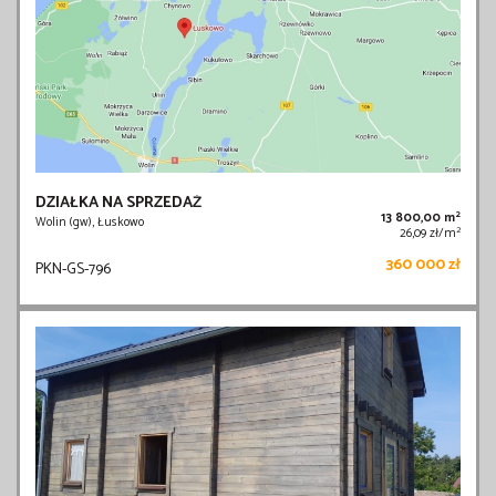
DZIAŁKA NA SPRZEDAŻ
2
13 800,00 m
Wolin (gw), Łuskowo
2
26,09 zł/m
360 000 zł
PKN-GS-796