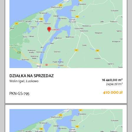
DZIAŁKA NA SPRZEDAŻ
2
16 440,00 m
Wolin (gw), Łuskowo
2
24,94 zł/m
410 000 zł
PKN-GS-795