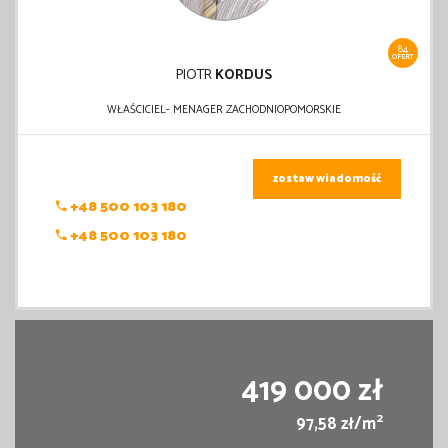
84
OFERT
PIOTR
KORDUS
WŁAŚCICIEL- MENAGER ZACHODNIOPOMORSKIE
zostaw wiadomość
+48 500 103 180
+48 500 103 180
419 000 zł
2
97,58 zł/m