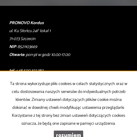
PRONOVO Kordus
ul. Ku Słońcu 24F lokal 1
71-073 Szczecin
NIP
: 8521103669
Otwarte
: pon-pt w godz 10.00-17.00
tel
. +48 500 103 180
email
:
oferty@pronovo.pl
Ta strona wykorzystuje pliki cookies w celach statystycznych oraz w
Mieszkania
na wynajem
celu dostosowania naszych serwisów do indywidualnych potrzeb
Domy
na wynajem
klientów. Zmiany ustawień dotyczących plików cookie można
Działki
na wynajem
Lokale
na wynajem
dokonać w dowolnej chwili modyfikując ustawienia przeglądarki.
Hale
na wynajem
Korzystanie z tej strony bez zmian ustawień dotyczących cookies
Obiekty
na wynajem
oznacza, że będą one zapisane w pamięci urządzenia.
Współpracujemy z
adresowo.pl
rozumiem