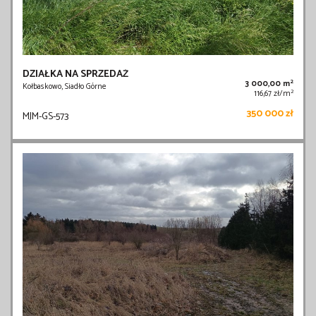
DZIAŁKA NA SPRZEDAŻ
2
3 000,00 m
Kołbaskowo, Siadło Górne
2
116,67 zł/m
350 000 zł
MJM-GS-573