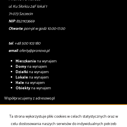
ul. Ku Słońcu 24F lokal 1
71-073 Szczecin
NIP
: 8521103669
Otwarte
: pon-pt w godz 10.00-17.00
tel
. +48 500 103 180
email
:
oferty@pronovo.pl
Mieszkania
na wynajem
Domy
na wynajem
Działki
na wynajem
Lokale
na wynajem
Hale
na wynajem
Obiekty
na wynajem
Współpracujemy z
adresowo.pl
Mieszkania
na sprzedaż
Domy
na sprzedaż
Ta strona wykorzystuje pliki cookies w celach statystycznych oraz w
Działki
na sprzedaż
celu dostosowania naszych serwisów do indywidualnych potrzeb
Lokale
na sprzedaż