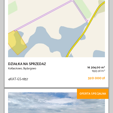
DZIAŁKA NA SPRZEDAŻ
2
16 304,00 m
Kołbaskowo, Będargowo
2
19,63 zł/m
320 000 zł
4KAT-GS-1857
OFERTA SPECJALNA