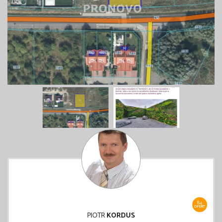
84
OFERT
PIOTR
KORDUS