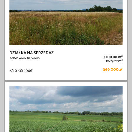
DZIAŁKA NA SPRZEDAŻ
2
3 001,00 m
Kołbaskowo, Karwowo
2
116,29 zł/m
349 000 zł
KNG-GS-10461