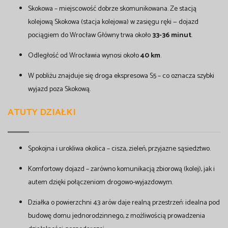
Skokowa – miejscowość dobrze skomunikowana. Ze stacją
kolejową Skokowa (stacja kolejowa) w zasięgu ręki — dojazd
pociągiem do Wrocław Główny trwa około
33-36 minut
.
Odległość od Wrocławia wynosi około
40 km
.
W pobliżu znajduje się droga ekspresowa S5 – co oznacza szybki
wyjazd poza Skokową.
ATUTY DZIAŁKI
Spokojna i urokliwa okolica – cisza, zieleń, przyjazne sąsiedztwo.
Komfortowy dojazd – zarówno komunikacją zbiorową (kolej), jak i
autem dzięki połączeniom drogowo-wyjazdowym.
Działka o powierzchni 43 arów daje realną przestrzeń: idealna pod
budowę domu jednorodzinnego, z możliwością prowadzenia