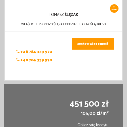
22
OFERT
TOMASZ
ŚLĘZAK
WŁAŚCICIEL PRONOVO ŚLĘZAK ODDZIAŁU DOLNOŚLĄSKIEGO
zostaw wiadomość
+48 784 339 970
+48 784 339 970
451 500 zł
2
105,00 zł/m
Oblicz ratę kredytu