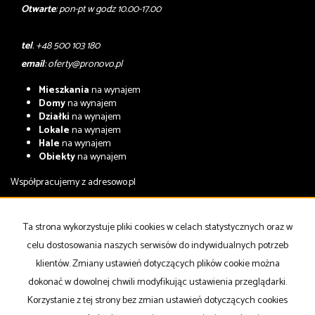
Otwarte
: pon-pt w godz 10.00-17.00
tel
. +48 500 103 180
email
:
oferty@pronovo.pl
Mieszkania
na wynajem
Domy
na wynajem
Działki
na wynajem
Lokale
na wynajem
Hale
na wynajem
Obiekty
na wynajem
Współpracujemy z
adresowo.pl
Mieszkania
na sprzedaż
Domy
na sprzedaż
Ta strona wykorzystuje pliki cookies w celach statystycznych oraz w
Działki
na sprzedaż
celu dostosowania naszych serwisów do indywidualnych potrzeb
Lokale
na sprzedaż
Hale
na sprzedaż
klientów. Zmiany ustawień dotyczących plików cookie można
Obiekty
na sprzedaż
dokonać w dowolnej chwili modyfikując ustawienia przeglądarki.
Korzystanie z tej strony bez zmian ustawień dotyczących cookies
Strona główna
notatnik
Kup
Sprzedaj
Kontakt