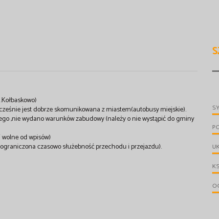
S
m.Kołbaskowo)
S
nocześnie jest dobrze skomunikowana z miastem(autobusy miejskie).
go ,nie wydano warunków zabudowy (należy o nie wystąpić do gminy
P
V wolne od wpisów)
graniczona czasowo służebność przechodu i przejazdu).
UK
KS
OG