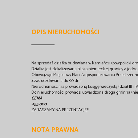
OPIS NIERUCHOMOŚCI
Na sprzedaż działka budowlana w Kamieńcu (pow.policki g
Działka jest zlokalizowana blisko niemieckiej granicy a jed
Obowiązuje Miejscowy Plan Zagospodarowania Przestrzenne
;czas oczekiwania do 90 dni)
Nieruchomość ma prowadzoną księgę wieczystą (dział III i I
Do nieruchomości prowadzi utwardzona droga gminna (nieo
CENA
455 000
ZARASZAMY NA PREZENTACJĘ!!!
NOTA PRAWNA