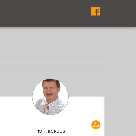
84
OFERT
PIOTR
KORDUS