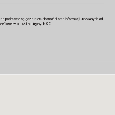
st na podstawie oględzin nieruchomości oraz informacji uzyskanych od
kreślonej w art. 66 i następnych K.C.