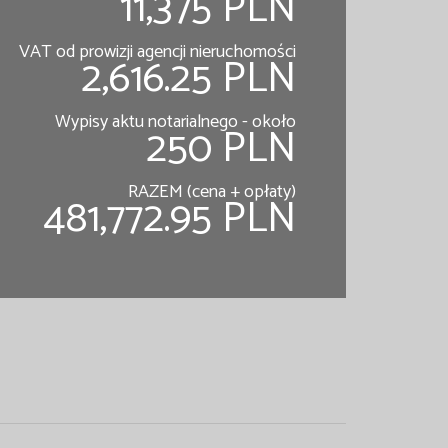
11,375 PLN
VAT od prowizji agencji nieruchomości
2,616.25 PLN
Wypisy aktu notarialnego - około
250 PLN
RAZEM (cena + opłaty)
481,772.95 PLN