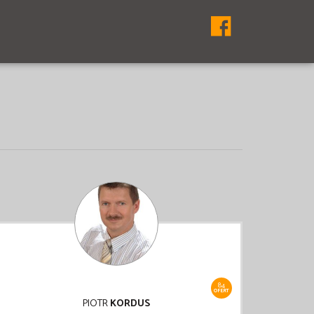
84
OFERT
PIOTR
KORDUS