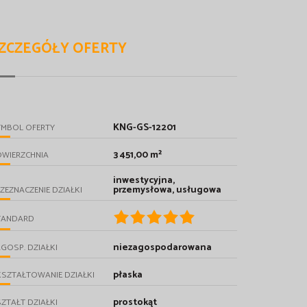
ZCZEGÓŁY OFERTY
KNG-GS-12201
YMBOL OFERTY
3 451,00 m²
OWIERZCHNIA
inwestycyjna,
przemysłowa, usługowa
ZEZNACZENIE DZIAŁKI
TANDARD
niezagospodarowana
GOSP. DZIAŁKI
płaska
SZTAŁTOWANIE DZIAŁKI
prostokąt
ZTAŁT DZIAŁKI