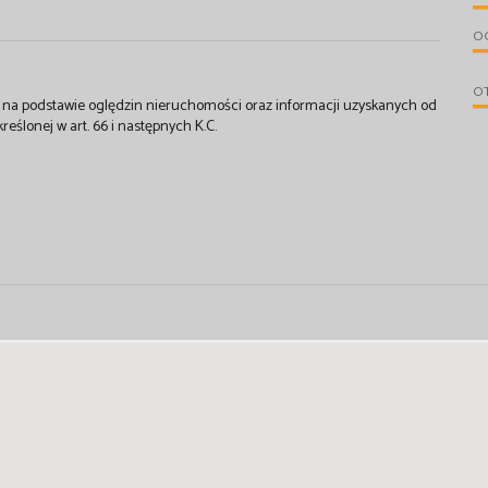
OG
O
st na podstawie oględzin nieruchomości oraz informacji uzyskanych od
kreślonej w art. 66 i następnych K.C.