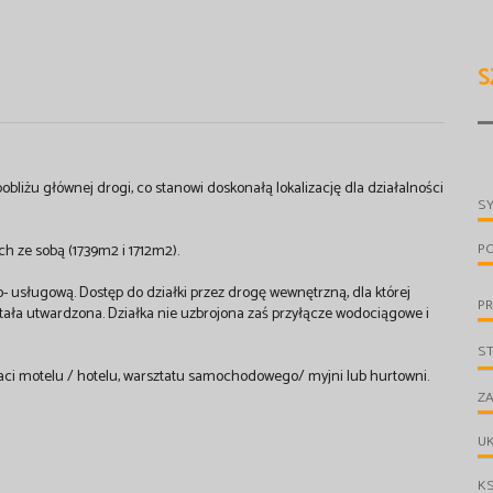
S
u głównej drogi, co stanowi doskonałą lokalizację dla działalności
S
P
h ze sobą (1739m2 i 1712m2).
 usługową. Dostęp do działki przez drogę wewnętrzną, dla której
PR
tała utwardzona. Działka nie uzbrojona zaś przyłącze wodociągowe i
S
aci motelu / hotelu, warsztatu samochodowego/ myjni lub hurtowni.
ZA
UK
KS