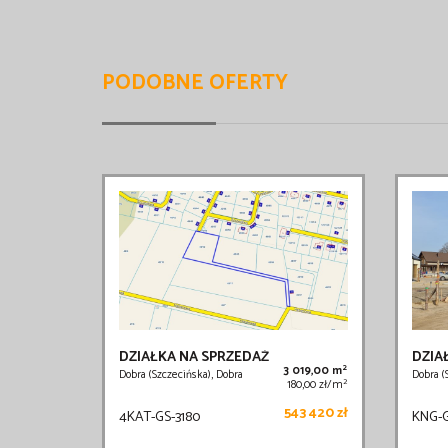
PODOBNE OFERTY
DZIAŁKA NA SPRZEDAŻ
DZIA
2
3 019,00 m
Dobra (Szczecińska), Dobra
Dobra (
2
180,00 zł/m
543 420 zł
4KAT-GS-3180
KNG-G