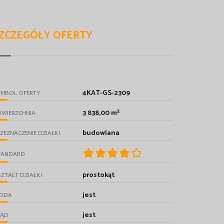
ZCZEGÓŁY OFERTY
4KAT-GS-2309
YMBOL OFERTY
3 838,00 m²
OWIERZCHNIA
budowlana
ZEZNACZENIE DZIAŁKI
TANDARD
prostokąt
ZTAŁT DZIAŁKI
jest
ODA
jest
RĄD