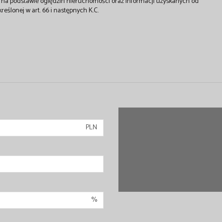
st na podstawie oględzin nieruchomości oraz informacji uzyskanych od
kreślonej w art. 66 i następnych K.C.
PLN
%