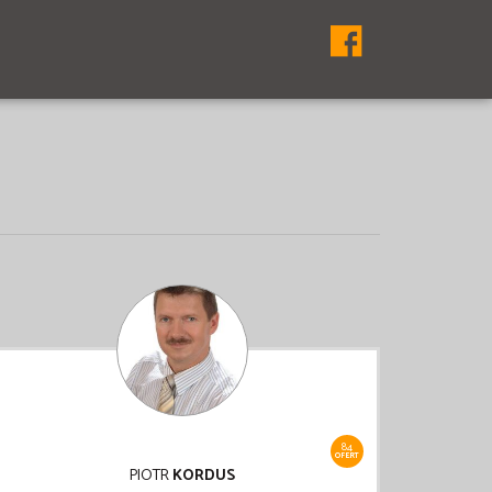
84
OFERT
PIOTR
KORDUS