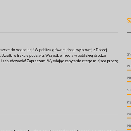
S
jeszcze do negocjacji! W pobliżu głównej drogi wylotowej z Dobrej
S
 Działki w trakcie podziału. Wszystkie media w pobliskiej drodze
 i zabudowania! Zapraszam! Wysyłając zapytanie z tego miejsca proszę
P
PR
S
KS
W
P