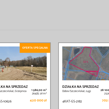
OFERTA SPECJALNA
ŁKA NA SPRZEDAŻ
DZIAŁKA NA SPRZEDAŻ
2
1 586,00 m
28 10
Szczecińska), Grzepnica
Dobra (Szczecińska), Łęgi
2
264,82 zł/m
25,
420 000 zł
702 
S-10626
4KAT-GS-2182