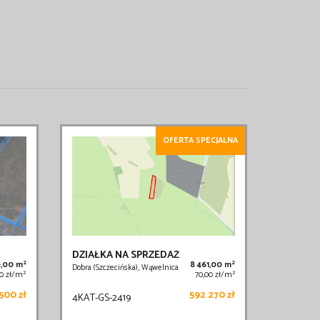
OFERTA SPECJALNA
DZIAŁKA NA SPRZEDAŻ
2
2
0,00 m
8 461,00 m
Dobra (Szczecińska), Wąwelnica
2
2
00 zł/m
70,00 zł/m
500 zł
592 270 zł
4KAT-GS-2419