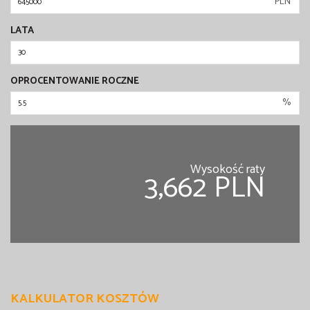
PLN
LATA
OPROCENTOWANIE ROCZNE
%
Wysokość raty
3,662 PLN
KALKULATOR KOSZTÓW