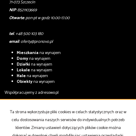
71-073 Szczecin
NIP
: 8521103669
Otwarte
: pon-pt w godz 10.00-17.00
tel
. +48 500 103 180
email
:
oferty@pronovo.pl
Mieszkania
na wynajem
Domy
na wynajem
Działki
na wynajem
Lokale
na wynajem
Hale
na wynajem
Obiekty
na wynajem
Współpracujemy z
adresowo.pl
Mieszkania
na sprzedaż
Domy
na sprzedaż
Ta strona wykorzystuje pliki cookies w celach statystycznych oraz w
Działki
na sprzedaż
celu dostosowania naszych serwisów do indywidualnych potrzeb
Lokale
na sprzedaż
Hale
na sprzedaż
klientów. Zmiany ustawień dotyczących plików cookie można
Obiekty
na sprzedaż
dokonać w dowolnej chwili modyfikując ustawienia przeglądarki.