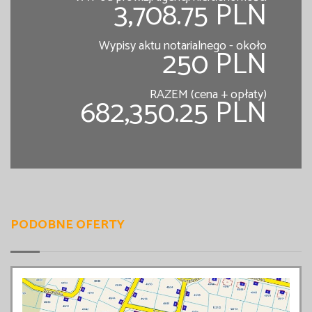
3,708.75 PLN
Wypisy aktu notarialnego - około
250 PLN
RAZEM (cena + opłaty)
682,350.25 PLN
PODOBNE OFERTY