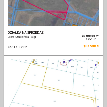
DZIAŁKA NA SPRZEDAŻ
2
28 100,00 m
Dobra (Szczecińska), Łęgi
2
25,00 zł/m
702 500 zł
4KAT-GS-2182