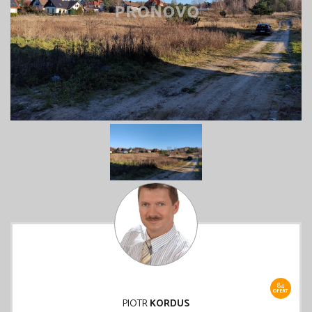
84
OFERT
PIOTR
KORDUS