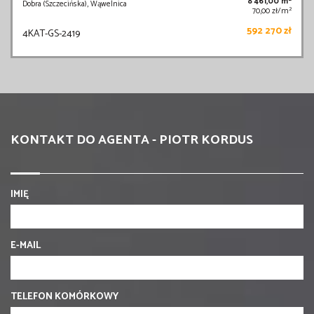
8 461,00 m
Dobra (Szczecińska), Wąwelnica
2
70,00 zł/m
592 270 zł
4KAT-GS-2419
KONTAKT DO AGENTA - PIOTR KORDUS
IMIĘ
E-MAIL
TELEFON KOMÓRKOWY