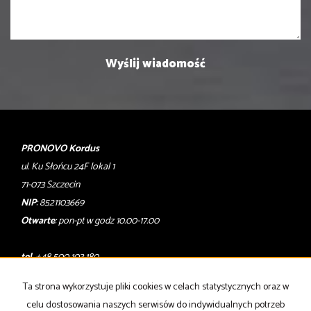
PRONOVO Kordus
ul. Ku Słońcu 24F lokal 1
71-073 Szczecin
NIP
: 8521103669
Otwarte
: pon-pt w godz 10.00-17.00
tel
. +48 500 103 180
email
:
oferty@pronovo.pl
Ta strona wykorzystuje pliki cookies w celach statystycznych oraz w
Mieszkania
na wynajem
celu dostosowania naszych serwisów do indywidualnych potrzeb