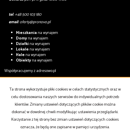
tel
. +48 500 103 180
email
:
oferty@pronovo.pl
Mieszkania
na wynajem
Domy
na wynajem
Działki
na wynajem
Lokale
na wynajem
Hale
na wynajem
Obiekty
na wynajem
Współpracujemy z
adresowo.pl
Mieszkania
na sprzedaż
Domy
na sprzedaż
Ta strona wykorzystuje pliki cookies w celach statystycznych oraz w
Działki
na sprzedaż
celu dostosowania naszych serwisów do indywidualnych potrzeb
Lokale
na sprzedaż
Hale
na sprzedaż
klientów. Zmiany ustawień dotyczących plików cookie można
Obiekty
na sprzedaż
dokonać w dowolnej chwili modyfikując ustawienia przeglądarki.
Korzystanie z tej strony bez zmian ustawień dotyczących cookies
Strona główna
notatnik
Kup
Sprzedaj
Kontakt
oznacza, że będą one zapisane w pamięci urządzenia.