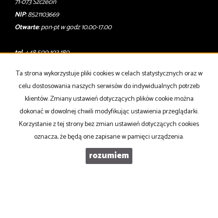
71-073 Szczecin
NIP
: 8521103669
Otwarte
: pon-pt w godz 10.00-17.00
tel
. +48 500 103 180
email
:
oferty@pronovo.pl
Ta strona wykorzystuje pliki cookies w celach statystycznych oraz w
Mieszkania
na wynajem
celu dostosowania naszych serwisów do indywidualnych potrzeb
Domy
na wynajem
klientów. Zmiany ustawień dotyczących plików cookie można
Działki
na wynajem
Lokale
na wynajem
dokonać w dowolnej chwili modyfikując ustawienia przeglądarki.
Hale
na wynajem
Korzystanie z tej strony bez zmian ustawień dotyczących cookies
Obiekty
na wynajem
oznacza, że będą one zapisane w pamięci urządzenia.
Współpracujemy z
adresowo.pl
rozumiem
Mieszkania
na sprzedaż
Domy
na sprzedaż
Działki
na sprzedaż
Lokale
na sprzedaż
Hale
na sprzedaż
Obiekty
na sprzedaż