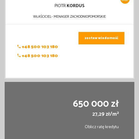
OFERT
PIOTR
KORDUS
WŁAŚCICIEL- MENAGER ZACHODNIOPOMORSKIE
zostaw wiadomość
+48 500 103 180
+48 500 103 180
650 000 zł
2
27,29 zł/m
Oblicz ratę kredytu