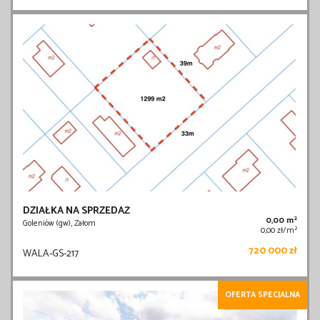
DZIAŁKA NA SPRZEDAŻ
2
0,00 m
Goleniów (gw), Załom
2
0,00 zł/m
720 000 zł
WALA-GS-217
OFERTA SPECJALNA