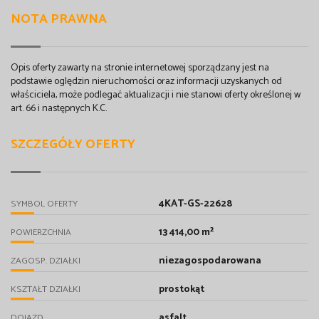
NOTA PRAWNA
Opis oferty zawarty na stronie internetowej sporządzany jest na
podstawie oględzin nieruchomości oraz informacji uzyskanych od
właściciela, może podlegać aktualizacji i nie stanowi oferty określonej w
art. 66 i następnych K.C.
SZCZEGÓŁY OFERTY
4KAT-GS-22628
SYMBOL OFERTY
13 414,00 m²
POWIERZCHNIA
niezagospodarowana
ZAGOSP. DZIAŁKI
prostokąt
KSZTAŁT DZIAŁKI
asfalt
DOJAZD