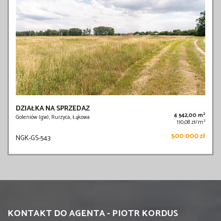
DZIAŁKA NA SPRZEDAŻ
2
4 542,00 m
Goleniów (gw), Rurzyca, Łąkowa
2
110,08 zł/m
500 000 zł
NGK-GS-543
KONTAKT DO AGENTA - PIOTR KORDUS