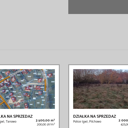
ŁKA NA SPRZEDAŻ
DZIAŁKA NA SPRZEDAŻ
2
3 500,00 m
2 000
(gw), Tanowo
Police (gw), Pilchowo
2
200,00 zł/m
425,