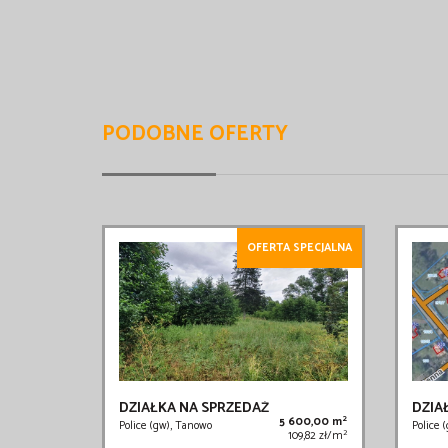
PODOBNE OFERTY
OFERTA SPECJALNA
DZIAŁKA NA SPRZEDAŻ
DZIA
2
5 600,00 m
Police (gw), Tanowo
Police 
2
109,82 zł/m