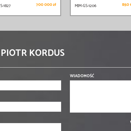
700 000 zł
850 
S-1827
MJM-GS-1206
 PIOTR KORDUS
WIADOMOŚĆ