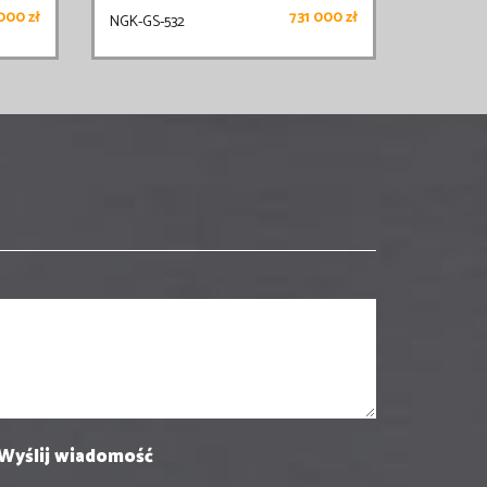
000 zł
731 000 zł
NGK-GS-532