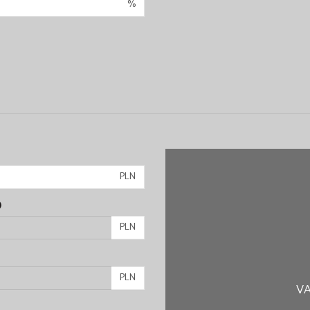
%
PLN
)
PLN
PLN
VA