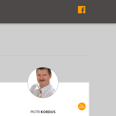
84
OFERT
PIOTR
KORDUS