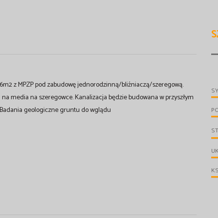
S
2316m2 z MPZP pod zabudowę jednorodzinną/bliźniaczą/szeregową.
S
ki na media na szeregowce. Kanalizacja będzie budowana w przyszłym
 Badania geologiczne gruntu do wglądu
P
S
UK
KS