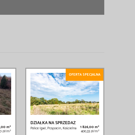
OFERTA SPECJALNA
DZIAŁKA NA SPRZEDAŻ
2
2
,00 m
1 826,00 m
Police (gw), Przęsocin, Kościelna
2
2
00 zł/m
400,33 zł/m