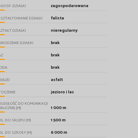
zagospodarowana
GOSP. DZIAŁKI
falista
SZTAŁTOWANIE DZIAŁKI
nieregularny
ZTAŁT DZIAŁKI
brak
RODZENIE DZIAŁKI
brak
AZ
brak
ODA
asfalt
OJAZD
jezioro i las
TOCZENIE
DLEGŁOŚĆ DO KOMUNIKACJI
1 000 m
BLICZNEJ [M]
1 500 m
L. DO SKLEPU [M]
6 000 m
L. DO SZKOŁY [M]