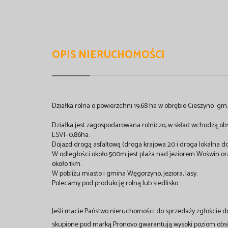
OPIS NIERUCHOMOŚCI
Działka rolna o powierzchni 19,68 ha w obrębie Cieszyno gm
Działka jest zagospodarowana rolniczo, w skład wchodzą obszary
LSVI- 0,86ha.
Dojazd drogą asfaltową (droga krajowa 20 i droga lokalna do
W odległości około 500m jest plaża nad jeziorem Woświn o
około 1km.
W pobliżu miasto i gmina Węgorzyno, jeziora, lasy.
Polecamy pod produkcję rolną lub siedlisko.
Jeśli macie Państwo nieruchomości do sprzedaży zgłoście d
skupione pod marką Pronovo gwarantują wysoki poziom obsłu