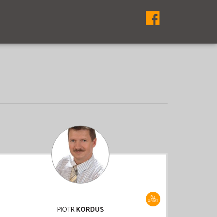
84
OFERT
PIOTR
KORDUS