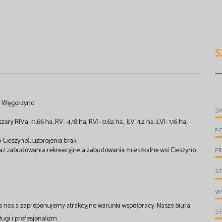
S
. Węgorzyno.
S
 RIVa -11,66 ha, RV- 4,18 ha, RVI- 0,62 ha, ŁV -1,2 ha, ŁVI- 1,16 ha,
P
 Cieszyno), uzbrojenia brak.
raz zabudowania rekreacyjne a zabudowania mieszkalne wsi Cieszyno
PR
S
WY
o nas a zaproponujemy atrakcyjne warunki współpracy. Nasze biura
S
gi i profesjonalizm.