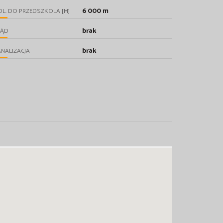
6 000 m
L. DO PRZEDSZKOLA [M]
brak
RĄD
brak
NALIZACJA