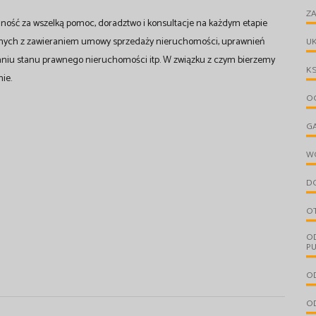
ZA
ność za wszelką pomoc, doradztwo i konsultacje na każdym etapie
anych z zawieraniem umowy sprzedaży nieruchomości, uprawnień
UK
aniu stanu prawnego nieruchomości itp. W związku z czym bierzemy
KS
ie.
OG
G
W
D
O
O
PU
OD
OD