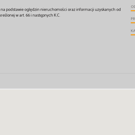
OD
st na podstawie oględzin nieruchomości oraz informacji uzyskanych od
kreślonej w art. 66 i następnych K.C.
P
KA