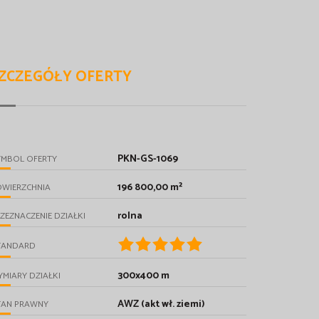
ZCZEGÓŁY OFERTY
PKN-GS-1069
YMBOL OFERTY
196 800,00 m²
OWIERZCHNIA
rolna
ZEZNACZENIE DZIAŁKI
TANDARD
300x400 m
MIARY DZIAŁKI
AWZ (akt wł. ziemi)
TAN PRAWNY