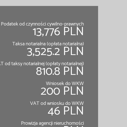
Podatek od czynności cywilno-prawnych
13,776 PLN
Taksa notarialna (opłata notarialna)
3,525.2 PLN
T od taksy notarialnej (opłaty notarialnej)
810.8 PLN
Wniosek do WKW
200 PLN
VAT od wniosku do WKW
46 PLN
Prowizja agencji nieruchomości