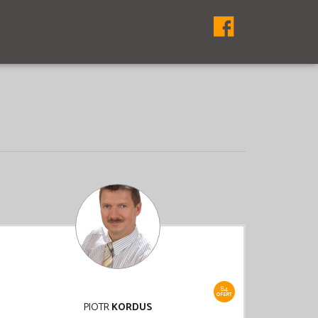
84
OFERT
PIOTR
KORDUS