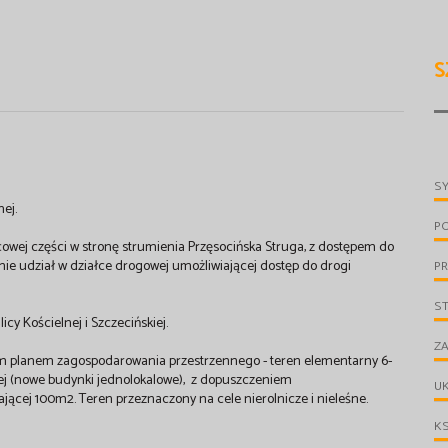
S
S
ej.
P
ońcowej części w stronę strumienia Przęsocińska Struga, z dostępem do
cenie udział w działce drogowej umożliwiającej dostęp do drogi
PR
S
cy Kościelnej i Szczecińskiej.
ZA
wym planem zagospodarowania przestrzennego - teren elementarny 6-
ej (nowe budynki jednolokalowe), z dopuszczeniem
UK
jącej 100m2. Teren przeznaczony na cele nierolnicze i nieleśne.
KS