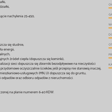
łki,
OG
ziałki,
G
ącie nachylenia 25-450,
W
D
szcza się studnie,
O
ła energii,
ualnych,
P
yjnych źródeł ciepła (dopuszcza się kominki),
 realizacji sieci dopuszcza się zbiorniki bezodpływowe na nieczystości
KA
rzydomowe oczyszczalnie ścieków, jeśli przepisy nie stanowią inaczej,
w mieszkaniowo-usługowych (MN, U) dopuszcza się do gruntu,
ji odpadów oraz odbioru odpadów z nieruchomości.
znaczonej na planie numerem 6-40 KDW.