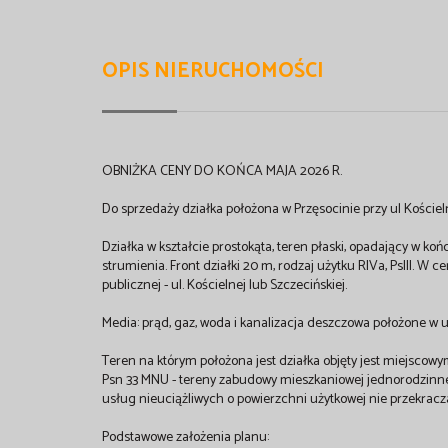
OPIS NIERUCHOMOŚCI
OBNIŻKA CENY DO KOŃCA MAJA 2026 R.
Do sprzedaży działka położona w Przęsocinie przy ul Kościeln
Działka w kształcie prostokąta, teren płaski, opadający w k
strumienia. Front działki 20 m, rodzaj użytku RIVa, PsIII. W 
publicznej - ul. Kościelnej lub Szczecińskiej.
Media: prąd, gaz, woda i kanalizacja deszczowa położone w uli
Teren na którym położona jest działka objęty jest miejsco
Psn 33 MNU - tereny zabudowy mieszkaniowej jednorodzinn
usług nieuciążliwych o powierzchni użytkowej nie przekracza
Podstawowe założenia planu: