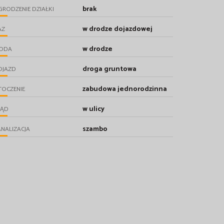
brak
RODZENIE DZIAŁKI
w drodze dojazdowej
AZ
w drodze
ODA
droga gruntowa
OJAZD
zabudowa jednorodzinna
TOCZENIE
w ulicy
RĄD
szambo
NALIZACJA