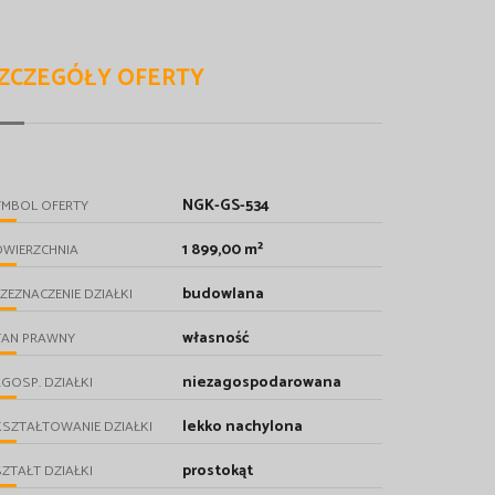
ZCZEGÓŁY OFERTY
NGK-GS-534
YMBOL OFERTY
1 899,00 m²
OWIERZCHNIA
budowlana
ZEZNACZENIE DZIAŁKI
własność
TAN PRAWNY
niezagospodarowana
GOSP. DZIAŁKI
lekko nachylona
SZTAŁTOWANIE DZIAŁKI
prostokąt
ZTAŁT DZIAŁKI