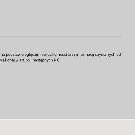
st na podstawie oględzin nieruchomości oraz informacji uzyskanych od
kreślonej w art. 66 i następnych K.C.