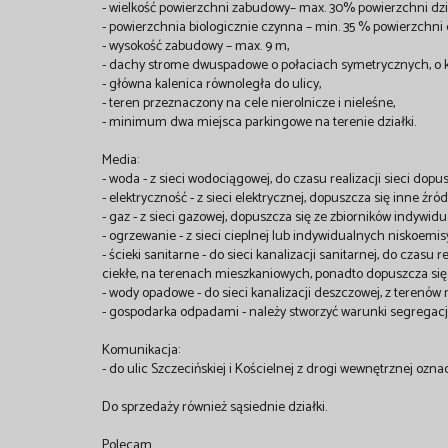
- wielkość powierzchni zabudowy– max. 30% powierzchni dzia
- powierzchnia biologicznie czynna – min. 35 % powierzchni d
- wysokość zabudowy – max. 9 m,
- dachy strome dwuspadowe o połaciach symetrycznych, o k
- główna kalenica równoległa do ulicy,
- teren przeznaczony na cele nierolnicze i nieleśne,
- minimum dwa miejsca parkingowe na terenie działki.
Media:
- woda - z sieci wodociągowej, do czasu realizacji sieci dopu
- elektryczność - z sieci elektrycznej, dopuszcza się inne źród
- gaz - z sieci gazowej, dopuszcza się ze zbiorników indywid
- ogrzewanie - z sieci cieplnej lub indywidualnych niskoemis
- ścieki sanitarne - do sieci kanalizacji sanitarnej, do czasu
ciekłe, na terenach mieszkaniowych, ponadto dopuszcza się p
- wody opadowe - do sieci kanalizacji deszczowej, z terenó
- gospodarka odpadami - należy stworzyć warunki segregac
Komunikacja:
- do ulic Szczecińskiej i Kościelnej z drogi wewnętrznej o
Do sprzedaży również sąsiednie działki.
Polecam.