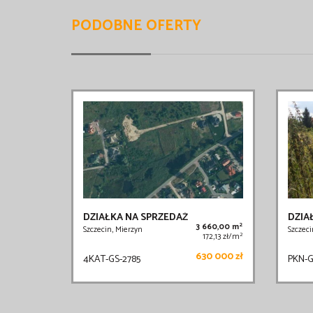
PODOBNE OFERTY
DZIAŁKA NA SPRZEDAŻ
DZIA
2
3 660,00 m
Szczecin, Mierzyn
Szczeci
2
172,13 zł/m
630 000 zł
4KAT-GS-2785
PKN-G