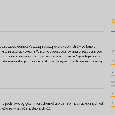
S
ząca bezpośrednio z Puszczą Bukową, około 500 metrów od Jeziora
S
łki to prostokąt 40x50m. W planie zagospodarowania przestrzennego
droga dojazdowa, woda i prąd w granicach działki. Sąsiaduje tylko z
P
ała komunikacja z miastem jak i szybki wyjazd na drogę ekspresową.
S
WY
UK
KS
st na podstawie oględzin nieruchomości oraz informacji uzyskanych od
kreślonej w art. 66 i następnych K.C.