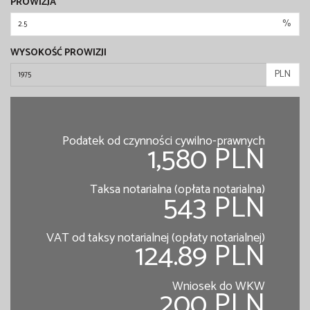
PROWIZJA
%
WYSOKOŚĆ PROWIZJI
PLN
Podatek od czynności cywilno-prawnych
1,580 PLN
Taksa notarialna (opłata notarialna)
543 PLN
VAT od taksy notarialnej (opłaty notarialnej)
124.89 PLN
Wniosek do WKW
200 PLN