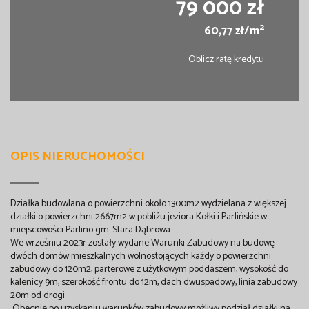
79 000 zł
2
60,77 zł/m
Oblicz ratę kredytu
OPIS NIERUCHOMOŚCI
Działka budowlana o powierzchni około 1300m2 wydzielana z większej
działki o powierzchni 2667m2 w pobliżu jeziora Kołki i Parlińskie w
miejscowości Parlino gm. Stara Dąbrowa.
We wrześniu 2023r zostały wydane Warunki Zabudowy na budowę
dwóch domów mieszkalnych wolnostojących każdy o powierzchni
zabudowy do 120m2, parterowe z użytkowym poddaszem, wysokość do
kalenicy 9m, szerokość frontu do 12m, dach dwuspadowy, linia zabudowy
20m od drogi.
Obecnie po uzyskaniu warunków zabudowy możliwy podział działki na