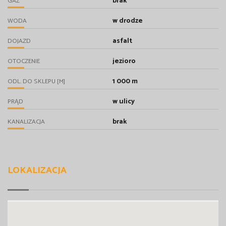
brak
GAZ
w drodze
WODA
asfalt
DOJAZD
jezioro
OTOCZENIE
1 000 m
ODL. DO SKLEPU [M]
w ulicy
PRĄD
brak
KANALIZACJA
LOKALIZACJA