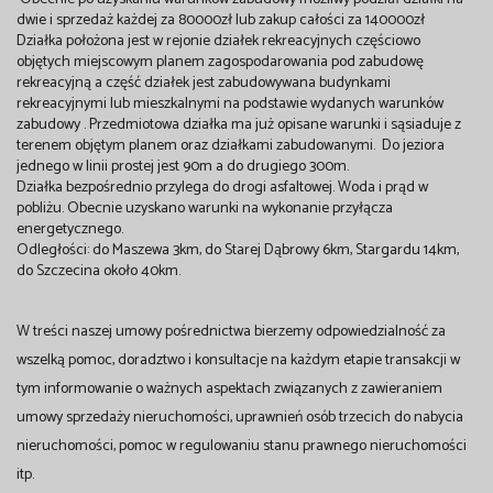
dwie i sprzedaż każdej za 80000zł lub zakup całości za 140000zł
Działka położona jest w rejonie działek rekreacyjnych częściowo
objętych miejscowym planem zagospodarowania pod zabudowę
rekreacyjną a część działek jest zabudowywana budynkami
rekreacyjnymi lub mieszkalnymi na podstawie wydanych warunków
zabudowy . Przedmiotowa działka ma już opisane warunki i sąsiaduje z
terenem objętym planem oraz działkami zabudowanymi. Do jeziora
jednego w linii prostej jest 90m a do drugiego 300m.
Działka bezpośrednio przylega do drogi asfaltowej. Woda i prąd w
pobliżu. Obecnie uzyskano warunki na wykonanie przyłącza
energetycznego.
Odległości: do Maszewa 3km, do Starej Dąbrowy 6km, Stargardu 14km,
do Szczecina około 40km.
W treści naszej umowy pośrednictwa bierzemy odpowiedzialność za
wszelką pomoc, doradztwo i konsultacje na każdym etapie transakcji w
tym informowanie o ważnych aspektach związanych z zawieraniem
umowy sprzedaży nieruchomości, uprawnień osób trzecich do nabycia
nieruchomości, pomoc w regulowaniu stanu prawnego nieruchomości
itp.