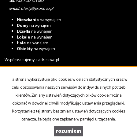
tel
. +48 500 103 180
email
:
oferty@pronovo.pl
Mieszkania
na wynajem
Domy
na wynajem
Działki
na wynajem
Lokale
na wynajem
Hale
na wynajem
Obiekty
na wynajem
Współpracujemy z
adresowo.pl
Mieszkania
na sprzedaż
Domy
na sprzedaż
Ta strona wykorzystuje pliki cookies w celach statystycznych oraz w
Działki
na sprzedaż
celu dostosowania naszych serwisów do indywidualnych potrzeb
Lokale
na sprzedaż
Hale
na sprzedaż
klientów. Zmiany ustawień dotyczących plików cookie można
Obiekty
na sprzedaż
dokonać w dowolnej chwili modyfikując ustawienia przeglądarki.
Korzystanie z tej strony bez zmian ustawień dotyczących cookies
Strona główna
notatnik
Kup
Sprzedaj
Kontakt
oznacza, że będą one zapisane w pamięci urządzenia.
rozumiem
PRONOVO Nieruchomości
Galactica Virgo
2026
Program dla biur nieruchomości