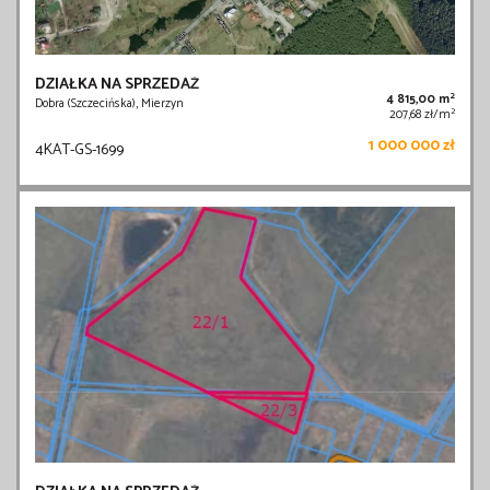
DZIAŁKA NA SPRZEDAŻ
2
4 815,00 m
Dobra (Szczecińska), Mierzyn
2
207,68 zł/m
1 000 000 zł
4KAT-GS-1699