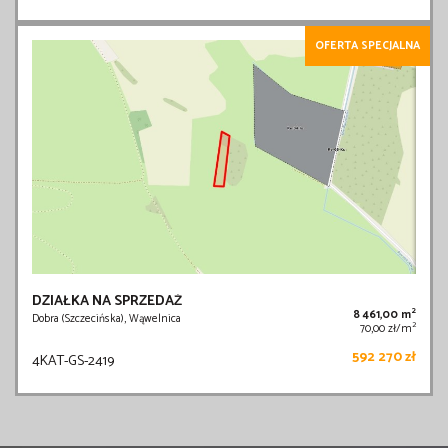
OFERTA SPECJALNA
DZIAŁKA NA SPRZEDAŻ
2
8 461,00 m
Dobra (Szczecińska), Wąwelnica
2
70,00 zł/m
592 270 zł
4KAT-GS-2419