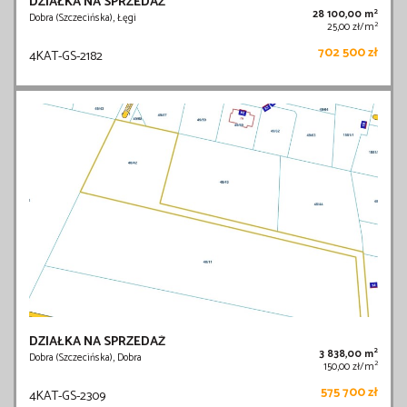
DZIAŁKA NA SPRZEDAŻ
2
28 100,00 m
Dobra (Szczecińska), Łęgi
2
25,00 zł/m
702 500 zł
4KAT-GS-2182
DZIAŁKA NA SPRZEDAŻ
2
3 838,00 m
Dobra (Szczecińska), Dobra
2
150,00 zł/m
575 700 zł
4KAT-GS-2309