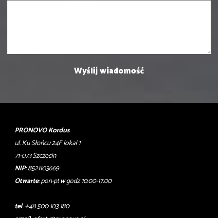
PRONOVO Kordus
ul. Ku Słońcu 24F lokal 1
71-073 Szczecin
NIP
: 8521103669
Otwarte
: pon-pt w godz 10.00-17.00
tel
. +48 500 103 180