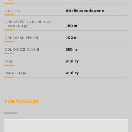
działki zabudowane
OTOCZENIE
ODLEGŁOŚĆ DO KOMUNIKACJI
780 m
PUBLICZNEJ [M]
700 m
ODL. DO SKLEPU [M]
350 m
ODL. DO SZKOŁY [M]
w ulicy
PRĄD
w ulicy
KANALIZACJA
LOKALIZACJA