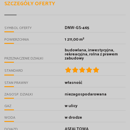
SZCZEGÓŁY OFERTY
DNW-GS-465
SYMBOL OFERTY
1 211,00 m²
POWIERZCHNIA
budowlana, inwestycyjna,
rekreacyjna, rolna z prawem
zabudowy
PRZEZNACZENIE DZIAŁKI
STANDARD
własność
STAN PRAWNY
niezagospodarowana
ZAGOSP. DZIAŁKI
w ulicy
GAZ
w drodze
WODA
ASFALTOWA
DOJAZD