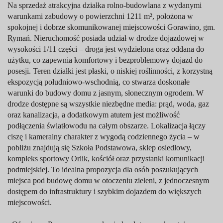
Na sprzedaż atrakcyjna działka rolno-budowlana z wydanymi
warunkami zabudowy o powierzchni 1211 m², położona w
spokojnej i dobrze skomunikowanej miejscowości Gorawino, gm.
Rymań. Nieruchomość posiada udział w drodze dojazdowej w
wysokości 1/11 części – droga jest wydzielona oraz oddana do
użytku, co zapewnia komfortowy i bezproblemowy dojazd do
posesji. Teren działki jest płaski, o niskiej roślinności, z korzystną
ekspozycją południowo-wschodnią, co stwarza doskonałe
warunki do budowy domu z jasnym, słonecznym ogrodem. W
drodze dostępne są wszystkie niezbędne media: prąd, woda, gaz
oraz kanalizacja, a dodatkowym atutem jest możliwość
podłączenia światłowodu na całym obszarze. Lokalizacja łączy
ciszę i kameralny charakter z wygodą codziennego życia – w
pobliżu znajdują się Szkoła Podstawowa, sklep osiedlowy,
kompleks sportowy Orlik, kościół oraz przystanki komunikacji
podmiejskiej. To idealna propozycja dla osób poszukujących
miejsca pod budowę domu w otoczeniu zieleni, z jednoczesnym
dostępem do infrastruktury i szybkim dojazdem do większych
miejscowości.