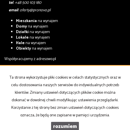
tel
. +48 500 103 180
email
:
oferty@pronovo.pl
Mieszkania
na wynajem
Domy
na wynajem
Działki
na wynajem
Lokale
na wynajem
Hale
na wynajem
Obiekty
na wynajem
Współpracujemy z
adresowo.pl
Mieszkania
na sprzedaż
Domy
na sprzedaż
Ta strona wykorzystuje pliki cookies w celach statystycznych oraz w
Działki
na sprzedaż
celu dostosowania naszych serwisów do indywidualnych potrzeb
Lokale
na sprzedaż
Hale
na sprzedaż
klientów. Zmiany ustawień dotyczących plików cookie można
Obiekty
na sprzedaż
dokonać w dowolnej chwili modyfikując ustawienia przeglądarki.
Korzystanie z tej strony bez zmian ustawień dotyczących cookies
Strona główna
notatnik
Kup
Sprzedaj
Kontakt
oznacza, że będą one zapisane w pamięci urządzenia.
rozumiem
PRONOVO Nieruchomości
Galactica Virgo
2026
Program dla biur nieruchomości