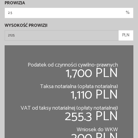
PROWIZJA
%
WYSOKOŚĆ PROWIZJI
PLN
Podatek od czynności cywilno-prawnych
1,700 PLN
Taksa notarialna (opłata notarialna)
1,110 PLN
VAT od taksy notarialnej (opłaty notarialnej)
255.3 PLN
Wniosek do WKW