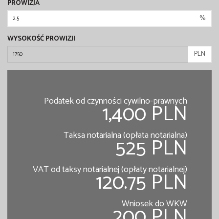
PROWIZJA
%
WYSOKOŚĆ PROWIZJI
PLN
Podatek od czynności cywilno-prawnych
1,400 PLN
Taksa notarialna (opłata notarialna)
525 PLN
VAT od taksy notarialnej (opłaty notarialnej)
120.75 PLN
Wniosek do WKW
200 PLN