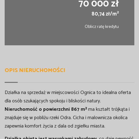
70 000 zł
2
80,74 zł/m
Oblicz ratę kredytu
OPIS NIERUCHOMOŚCI
Działka na sprzedaż w miejscowości Ognica to idealna oferta
dla osób szukających spokoju i bliskości natury.
Nieruchomość o powierzchni 867 m²
ma kształt trójkąta i
znajduje się w pobliżu rzeki Odra. Cicha i malownicza okolica
zapewnia komfort życia z dala od zgiełku miasta.
Działka objęta jest warunkami zabudowy
, co daje pewność