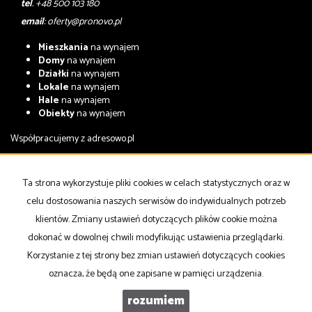
tel
. +48 500 103 180
email
:
oferty@pronovo.pl
Mieszkania
na wynajem
Domy
na wynajem
Działki
na wynajem
Lokale
na wynajem
Hale
na wynajem
Obiekty
na wynajem
Współpracujemy z
adresowo.pl
Mieszkania
na sprzedaż
Domy
na sprzedaż
Ta strona wykorzystuje pliki cookies w celach statystycznych oraz w
Działki
na sprzedaż
celu dostosowania naszych serwisów do indywidualnych potrzeb
Lokale
na sprzedaż
Hale
na sprzedaż
klientów. Zmiany ustawień dotyczących plików cookie można
Obiekty
na sprzedaż
dokonać w dowolnej chwili modyfikując ustawienia przeglądarki.
Korzystanie z tej strony bez zmian ustawień dotyczących cookies
Strona główna
notatnik
Kup
Sprzedaj
Kontakt
oznacza, że będą one zapisane w pamięci urządzenia.
rozumiem
PRONOVO Nieruchomości
Galactica Virgo
2026
Program dla biur nieruchomości