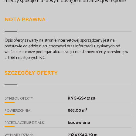
między spokojem a łatwym dostępem do atrakcji w regionie.
NOTA PRAWNA
Opis oferty zawarty na stronie internetowej sporządzany jest na
podstawie oględzin nieruchomości oraz informacji uzyskanych od
właściciela, może podlegać aktualizacji i nie stanowi oferty określonej w
art. 66 i następnych K.C.
SZCZEGÓŁY OFERTY
KNG-GS-12138
SYMBOL OFERTY
867,00 m²
POWIERZCHNIA
budowlana
PRZEZNACZENIE DZIAŁKI
73X47X40,30 m
WYMIARY DZIAŁKI