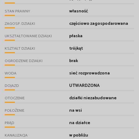
własność
STAN PRAWNY
częściowo zagospodarowana
ZAGOSP. DZIAŁKI
płaska
UKSZTAŁTOWANIE DZIAŁKI
trójkąt
KSZTAŁT DZIAŁKI
brak
OGRODZENIE DZIAŁKI
sieć rozprowadzona
WODA
UTWARDZONA
DOJAZD
działki niezabudowane
OTOCZENIE
na wsi
POŁOŻENIE
na działce
PRĄD
w pobliżu
KANALIZACJA