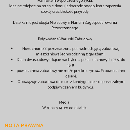
komfortem współczesnego życia.
Idealne miejsce na terenie domu jednorodzinnego, które zapewnia
spokój oraz bliskość przyrody.
Działka nie jest objęta Miejscowym Planem Zagospodarowania
Przestrzennego.
Były wydane Warunki Zabudowy
Nieruchomość przeznaczona pod wolnostojącą zabudowę
mieszkaniową jednorodzinną z garażami.
Dach dwuspadowy o kącie nachylenia połaci dachowych 35 st do
45 st
powierzchnia zabudowy nie może przekroczyć 14,7% powierzchni
działki.
Obowiązuje zabudowa do max. 2 kondygnacje z dopuszczalnym
podpiwniczeniem budynku.
Media:
W okolicy 140m od działek.
NOTA PRAWNA