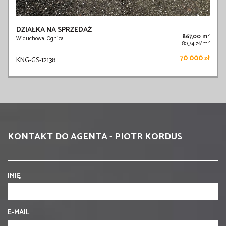
DZIAŁKA NA SPRZEDAŻ
2
867,00 m
Widuchowa, Ognica
2
80,74 zł/m
70 000 zł
KNG-GS-12138
KONTAKT DO AGENTA - PIOTR KORDUS
IMIĘ
E-MAIL