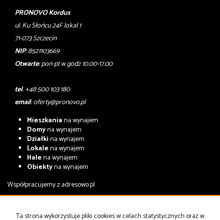
PRONOVO Kordus
ul. Ku Słońcu 24F lokal 1
71-073 Szczecin
NIP
: 8521103669
Otwarte
: pon-pt w godz 10.00-17.00
tel
. +48 500 103 180
email
:
oferty@pronovo.pl
Mieszkania
na wynajem
Domy
na wynajem
Działki
na wynajem
Lokale
na wynajem
Hale
na wynajem
Obiekty
na wynajem
Współpracujemy z
adresowo.pl
Mieszkania
na sprzedaż
Domy
na sprzedaż
Ta strona wykorzystuje pliki cookies w celach statystycznych oraz w