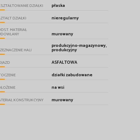
płaska
SZTAŁTOWANIE DZIAŁKI
nieregularny
ZTAŁT DZIAŁKI
DST. MATERIAŁ
murowany
UDOWLANY
produkcyjno-magazynowy,
produkcyjny
ZEZNACZENIE HALI
ASFALTOWA
OJAZD
działki zabudowane
TOCZENIE
na wsi
ŁOŻENIE
murowany
TERIAŁ KONSTRUKCYJNY