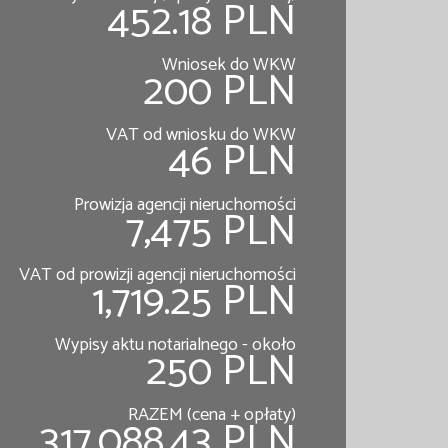
452.18 PLN
Wniosek do WKW
200 PLN
VAT od wniosku do WKW
46 PLN
Prowizja agencji nieruchomości
7,475 PLN
VAT od prowizji agencji nieruchomości
1,719.25 PLN
Wypisy aktu notarialnego - około
250 PLN
RAZEM (cena + opłaty)
317,088.43 PLN