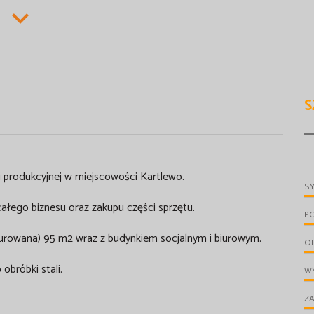
S
i produkcyjnej w miejscowości Kartlewo.
S
całego biznesu oraz zakupu części sprzętu.
P
 murowana) 95 m2 wraz z budynkiem socjalnym i biurowym.
O
obróbki stali.
WY
ZA