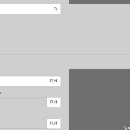
%
PLN
)
PLN
PLN
VA