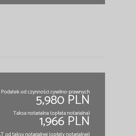
Podatek od czynności cywilno-prawnych
5,980 PLN
Taksa notarialna (opłata notarialna)
1,966 PLN
T od taksy notarialnej (opłaty notarialnej)