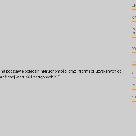
UK
KS
PO
B
PR
D
st na podstawie oględzin nieruchomości oraz informacji uzyskanych od
O
kreślonej w art. 66 i następnych K.C.
PO
MA