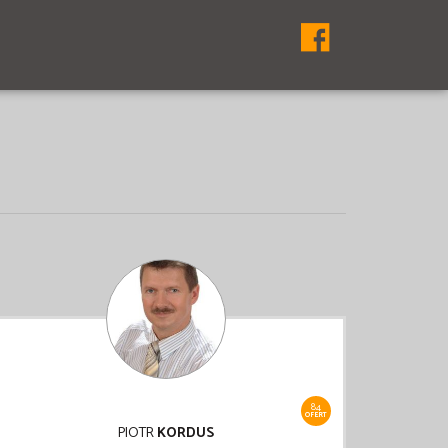
84
OFERT
PIOTR
KORDUS