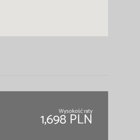
Wysokość raty
1,698 PLN