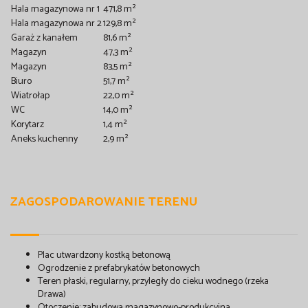
Hala magazynowa nr 1
471,8 m²
Hala magazynowa nr 2
129,8 m²
Garaż z kanałem
81,6 m²
Magazyn
47,3 m²
Magazyn
83,5 m²
Biuro
51,7 m²
Wiatrołap
22,0 m²
WC
14,0 m²
Korytarz
1,4 m²
Aneks kuchenny
2,9 m²
ZAGOSPODAROWANIE TERENU
Plac utwardzony kostką betonową
Ogrodzenie z prefabrykatów betonowych
Teren płaski, regularny, przyległy do cieku wodnego (rzeka
Drawa)
Otoczenie: zabudowa magazynowo-produkcyjna