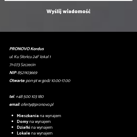
PRONOVO Kordus
ul. Ku Słońcu 24F lokal 1
71-073 Szczecin
NIP
: 8521103669
Otwarte
: pon-pt w godz 10.00-17.00
tel
. +48 500 103 180
email
:
oferty@pronovo.pl
Mieszkania
na wynajem
Domy
na wynajem
Działki
na wynajem
Lokale
na wynajem