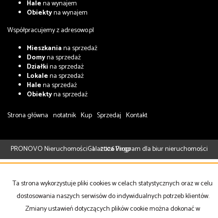
Hale
na wynajem
Obiekty
na wynajem
Współpracujemy z
adresowo.pl
Mieszkania
na sprzedaż
Domy
na sprzedaż
Działki
na sprzedaż
Lokale
na sprzedaż
Hale
na sprzedaż
Obiekty
na sprzedaż
Strona główna
notatnik
Kup
Sprzedaj
Kontakt
PRONOVO Nieruchomości
Galactica Virgo
2026
Program dla biur nieruchomości
Ta strona wykorzystuje pliki cookies w celach statystycznych oraz w celu
dostosowania naszych serwisów do indywidualnych potrzeb klientów.
Zmiany ustawień dotyczących plików cookie można dokonać w