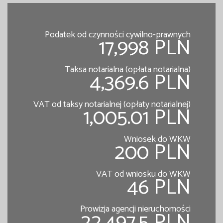
Podatek od czynności cywilno-prawnych
17,998 PLN
Taksa notarialna (opłata notarialna)
4,369.6 PLN
VAT od taksy notarialnej (opłaty notarialnej)
1,005.01 PLN
Wniosek do WKW
200 PLN
VAT od wniosku do WKW
46 PLN
Prowizja agencji nieruchomości
22,497.5 PLN