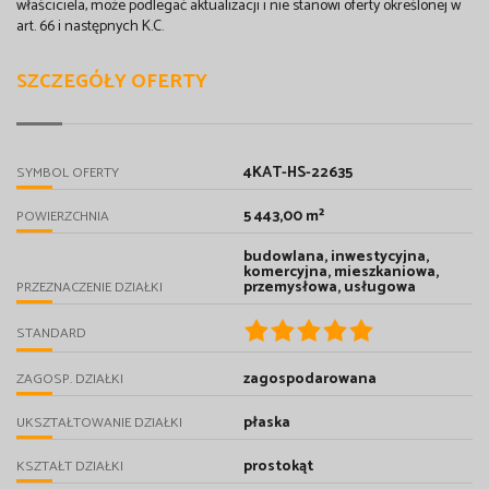
właściciela, może podlegać aktualizacji i nie stanowi oferty określonej w
art. 66 i następnych K.C.
SZCZEGÓŁY OFERTY
4KAT-HS-22635
SYMBOL OFERTY
5 443,00 m²
POWIERZCHNIA
budowlana, inwestycyjna,
komercyjna, mieszkaniowa,
przemysłowa, usługowa
PRZEZNACZENIE DZIAŁKI
STANDARD
zagospodarowana
ZAGOSP. DZIAŁKI
płaska
UKSZTAŁTOWANIE DZIAŁKI
prostokąt
KSZTAŁT DZIAŁKI