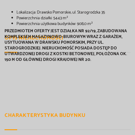
Lokalizacja: Drawsko Pomorskie, ul. Starogrodzka 35
Powierzchnia działki: 5443 m²
Powierzchnia użytkowa budynków: 908,0 m²
PRZEDMIOTEM OFERTY JEST DZIAŁKA NR 92/19, ZABUDOWANA
OPIS NIERUCHOMOŚCI
KOMPLEKSEM MAGAZYNOWO-BIUROWYM WRAZ Z GARAŻEM,
USYTUOWANA W DRAWSKU POMORSKIM, PRZY UL.
STAROGRODZKIEJ. NIERUCHOMOŚĆ POSIADA DOSTĘP DO
UTWARDZONEJ DROGI Z KOSTKI BETONOWEJ, POŁOŻONA OK.
150 M OD GŁÓWNEJ DROGI KRAJOWEJ NR 20.
CHARAKTERYSTYKA BUDYNKU