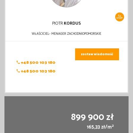
84
OFERT
PIOTR
KORDUS
WŁAŚCICIEL- MENAGER ZACHODNIOPOMORSKIE
zostaw wiadomość
+48 500 103 180
+48 500 103 180
899 900 zł
2
165,33 zł/m