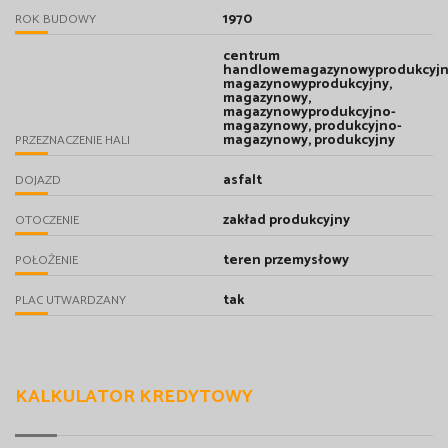
1970
ROK BUDOWY
centrum
handlowemagazynowyprodukcyjn
magazynowyprodukcyjny,
magazynowy,
magazynowyprodukcyjno-
magazynowy, produkcyjno-
magazynowy, produkcyjny
PRZEZNACZENIE HALI
asfalt
DOJAZD
zakład produkcyjny
OTOCZENIE
teren przemysłowy
POŁOŻENIE
tak
PLAC UTWARDZANY
KALKULATOR KREDYTOWY