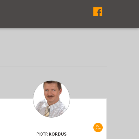
84
OFERT
PIOTR
KORDUS