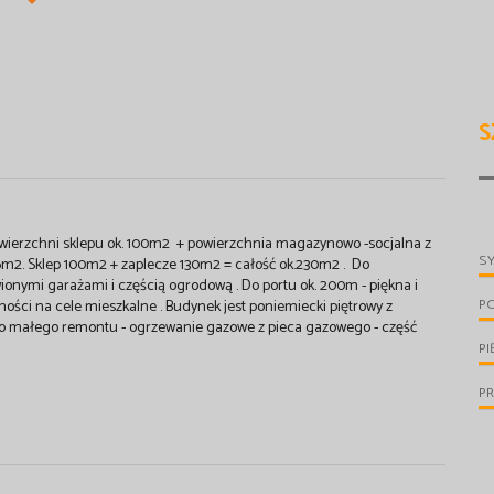
S
owierzchni sklepu ok. 100m2 + powierzchnia magazynowo -socjalna z
S
k.6m2. Sklep 100m2 + zaplecze 130m2 = całość ok.230m2 . Do
onymi garażami i częścią ogrodową . Do portu ok. 200m - piękna i
P
mości na cele mieszkalne . Budynek jest poniemiecki piętrowy z
do małego remontu - ogrzewanie gazowe z pieca gazowego - część
PI
PR