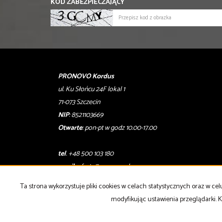
KOD ZABEZPIECZAJĄCY
PRONOVO Kordus
ul. Ku Słońcu 24F lokal 1
71-073 Szczecin
NIP
: 8521103669
Otwarte
: pon-pt w godz 10.00-17.00
tel
. +48 500 103 180
email
:
oferty@pronovo.pl
Ta strona wykorzystuje pliki cookies w celach statystycznych oraz w 
Strona główna
notatnik
Kup
Sprzedaj
Kontakt
modyfikując ustawienia przeglądarki. K