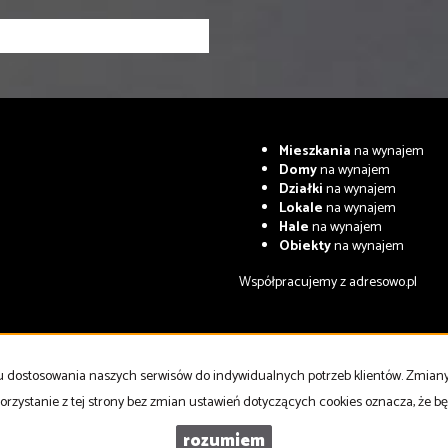
Mieszkania
na wynajem
Domy
na wynajem
Działki
na wynajem
Lokale
na wynajem
Hale
na wynajem
Obiekty
na wynajem
Współpracujemy z
adresowo.pl
celu dostosowania naszych serwisów do indywidualnych potrzeb klientów. Zmia
orzystanie z tej strony bez zmian ustawień dotyczących cookies oznacza, że 
rozumiem