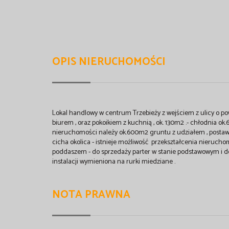
OPIS NIERUCHOMOŚCI
Lokal handlowy w centrum Trzebieży z wejściem z ulicy o p
biurem , oraz pokoikiem z kuchnią , ok. 130m2 .- chłodnia o
nieruchomości należy ok.600m2 gruntu z udziałem , postawi
cicha okolica - istnieje możliwość przekształcenia nierucho
poddaszem - do sprzedaży parter w stanie podstawowym i 
instalacji wymieniona na rurki miedziane .
NOTA PRAWNA