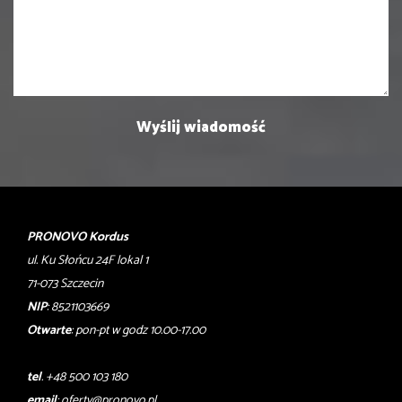
PRONOVO Kordus
ul. Ku Słońcu 24F lokal 1
71-073 Szczecin
NIP
: 8521103669
Otwarte
: pon-pt w godz 10.00-17.00
tel
. +48 500 103 180
email
:
oferty@pronovo.pl