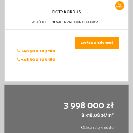
84
OFERT
PIOTR
KORDUS
WŁAŚCICIEL- MENAGER ZACHODNIOPOMORSKIE
zostaw wiadomość
+48 500 103 180
+48 500 103 180
3 998 000 zł
2
8 318,08 zł/m
Oblicz ratę kredytu