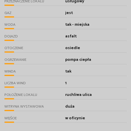
usługowy
PRZEZNACZENIE LOKALU
jest
GAZ
tak - miejska
WODA
asfalt
DOJAZD
osiedle
OTOCZENIE
pompa ciepła
OGRZEWANIE
tak
WINDA
1
LICZBA WIND
ruchliwa ulica
POŁOŻENIE LOKALU
duża
WITRYNA WYSTAWOWA
w oficynie
WEJŚCIE