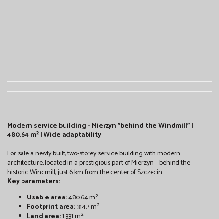
Modern service building – Mierzyn "behind the Windmill" |
480.64 m² | Wide adaptability
For sale a newly built, two-storey service building with modern
architecture, located in a prestigious part of Mierzyn – behind the
historic Windmill, just 6 km from the center of Szczecin.
Key parameters:
Usable area:
480.64 m²
Footprint area:
314.7 m²
Land area:
1 331 m²