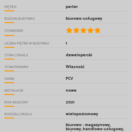
parter
PIĘTRO
biurowo-usługowy
RODZAJ BUDYNKU
STANDARD
1
LICZBA PIĘTER W BUDYNKU
deweloperski
STAN LOKALU
Własność
STAN PRAWNY
PCV
OKNA
nowe
INSTALACJE
2021
ROK BUDOWY
wielopoziomowy
RODZAJ LOKALU
biurowo - magazynowy,
biurowy, handlowo-usługowy,