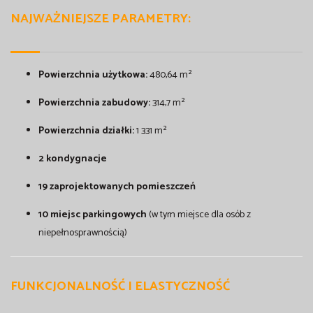
NAJWAŻNIEJSZE PARAMETRY:
Powierzchnia użytkowa:
480,64 m²
Powierzchnia zabudowy:
314,7 m²
Powierzchnia działki:
1 331 m²
2 kondygnacje
19 zaprojektowanych pomieszczeń
10 miejsc parkingowych
(w tym miejsce dla osób z
niepełnosprawnością)
FUNKCJONALNOŚĆ I ELASTYCZNOŚĆ