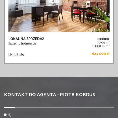
LOKAL NA SPRZEDAŻ
3 pokoje
2
70,04 m
Szczecin, Śródmieście
2
8 894,92 zł/m
623 000 zł
LNI-LS-189
KONTAKT DO AGENTA - PIOTR KORDUS
IMIĘ