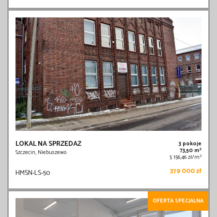
LOKAL NA SPRZEDAŻ
3 pokoje
2
73,50 m
Szczecin, Niebuszewo
2
5 156,46 zł/m
379 000 zł
HMSN-LS-50
OFERTA SPECJALNA