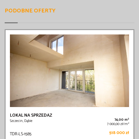
PODOBNE OFERTY
LOKAL NA SPRZEDAŻ
2
74,00 m
Szczecin, Dąbie
2
7 000,00 zł/m
518 000 zł
TDR-LS-1585