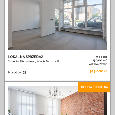
LOKAL NA SPRZEDAŻ
9 pokoi
2
130,00 m
Szczecin, Niebuszewo, Księcia Barnima III…
2
4 038,46 zł/m
525 000 zł
NGK-LS-493
OFERTA SPECJALNA