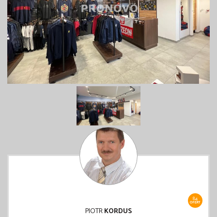
84
OFERT
PIOTR
KORDUS