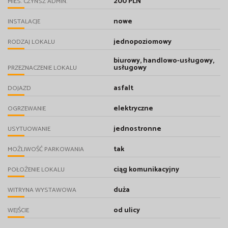
200 PLN
MIES. CZYNSZ ADMIN.
nowe
INSTALACJE
jednopoziomowy
RODZAJ LOKALU
biurowy, handlowo-usługowy,
usługowy
PRZEZNACZENIE LOKALU
asfalt
DOJAZD
elektryczne
OGRZEWANIE
jednostronne
USYTUOWANIE
tak
MOŻLIWOŚĆ PARKOWANIA
ciąg komunikacyjny
POŁOŻENIE LOKALU
duża
WITRYNA WYSTAWOWA
od ulicy
WEJŚCIE