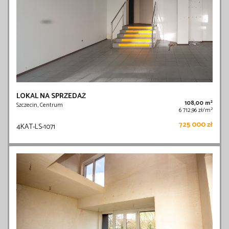
LOKAL NA SPRZEDAŻ
2
108,00 m
Szczecin, Centrum
2
6 712,96 zł/m
725 000 zł
4KAT-LS-1071