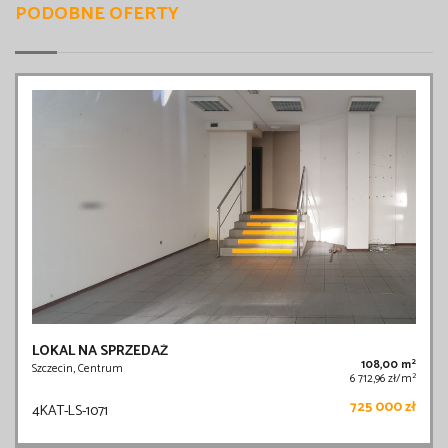
PODOBNE OFERTY
LOKAL NA SPRZEDAŻ
2
108,00 m
Szczecin, Centrum
2
6 712,96 zł/m
725 000 zł
4KAT-LS-1071