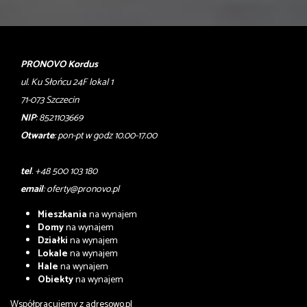
PRONOVO Kordus
ul. Ku Słońcu 24F lokal 1
71-073 Szczecin
NIP
: 8521103669
Otwarte
: pon-pt w godz 10.00-17.00
tel
. +48 500 103 180
email
:
oferty@pronovo.pl
Mieszkania
na wynajem
Domy
na wynajem
Działki
na wynajem
Lokale
na wynajem
Hale
na wynajem
Obiekty
na wynajem
Współpracujemy z
adresowo.pl