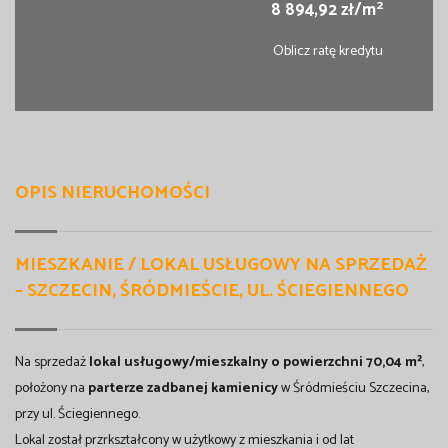
2
8 894,92 zł/m
Oblicz ratę kredytu
OPIS NIERUCHOMOŚCI
MIESZKANIE / LOKAL USŁUGOWY NA SPRZEDAŻ
– SZCZECIN, ŚRÓDMIEŚCIE, UL. ŚCIEGIENNEGO
Na sprzedaż
lokal usługowy/mieszkalny o powierzchni 70,04 m²
,
położony na
parterze zadbanej kamienicy
w Śródmieściu Szczecina,
przy ul. Ściegiennego.
Lokal został przrkształcony w użytkowy z mieszkania i od lat