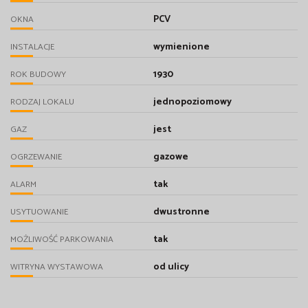
PCV
OKNA
wymienione
INSTALACJE
1930
ROK BUDOWY
jednopoziomowy
RODZAJ LOKALU
jest
GAZ
gazowe
OGRZEWANIE
tak
ALARM
dwustronne
USYTUOWANIE
tak
MOŻLIWOŚĆ PARKOWANIA
od ulicy
WITRYNA WYSTAWOWA