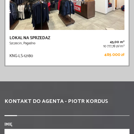
LOKAL NA SPRZEDAŻ
2
45,00 m
Szczecin, Pogodno
2
10 777,78 zł/m
485 000 zł
KNG-LS-12180
KONTAKT DO AGENTA - PIOTR KORDUS
IMIĘ