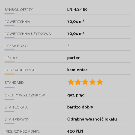
LNI-LS-189
SYMBOL OFERTY
70,04 m²
POWIERZCHNIA
70,04 m²
POWIERZCHNIA UŻYTKOWA
3
LICZBA POKOI
parter
PIĘTRO
kamienica
RODZAJ BUDYNKU
STANDARD
gaz, prąd
OPŁATY WG LICZNIKÓW
bardzo dobry
STAN LOKALU
Odrębna własność lokalu
STAN PRAWNY
420 PLN
MIES. CZYNSZ ADMIN.