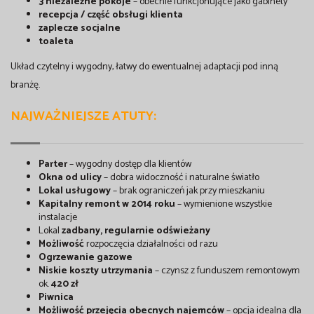
3 niezależne pokoje
– obecnie funkcjonujące jako gabinety
recepcja / część obsługi klienta
zaplecze socjalne
toaleta
Układ czytelny i wygodny, łatwy do ewentualnej adaptacji pod inną
branżę.
NAJWAŻNIEJSZE ATUTY:
Parter
– wygodny dostęp dla klientów
Okna od ulicy
– dobra widoczność i naturalne światło
Lokal usługowy
– brak ograniczeń jak przy mieszkaniu
Kapitalny remont w 2014 roku
– wymienione wszystkie
instalacje
Lokal
zadbany, regularnie odświeżany
Możliwość
rozpoczęcia działalności od razu
Ogrzewanie gazowe
Niskie koszty utrzymania
– czynsz z funduszem remontowym
ok.
420 zł
Piwnica
Możliwość przejęcia obecnych najemców
– opcja idealna dla