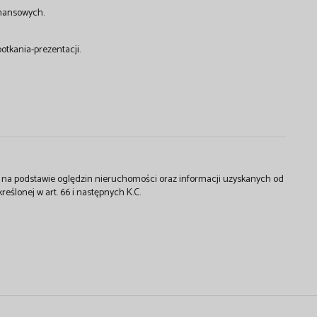
inansowych.
tkania-prezentacji.
st na podstawie oględzin nieruchomości oraz informacji uzyskanych od
kreślonej w art. 66 i następnych K.C.