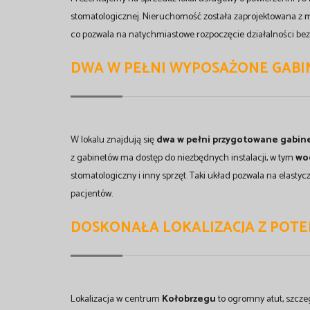
stomatologicznej. Nieruchomość została zaprojektowana z my
co pozwala na natychmiastowe rozpoczęcie działalności be
DWA W PEŁNI WYPOSAŻONE GABI
W lokalu znajdują się
dwa w pełni przygotowane gabin
z gabinetów ma dostęp do niezbędnych instalacji, w tym
wod
stomatologiczny i inny sprzęt. Taki układ pozwala na elas
pacjentów.
DOSKONAŁA LOKALIZACJA Z POT
Lokalizacja w centrum
Kołobrzegu
to ogromny atut, szcze