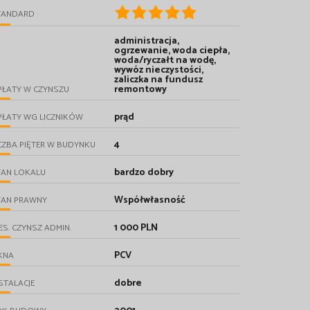
TANDARD
administracja,
ogrzewanie, woda ciepła,
woda/ryczałt na wodę,
wywóz nieczystości,
zaliczka na fundusz
remontowy
PŁATY W CZYNSZU
prąd
PŁATY WG LICZNIKÓW
4
CZBA PIĘTER W BUDYNKU
bardzo dobry
TAN LOKALU
Współwłasność
TAN PRAWNY
1 000 PLN
ES. CZYNSZ ADMIN.
PCV
KNA
dobre
STALACJE