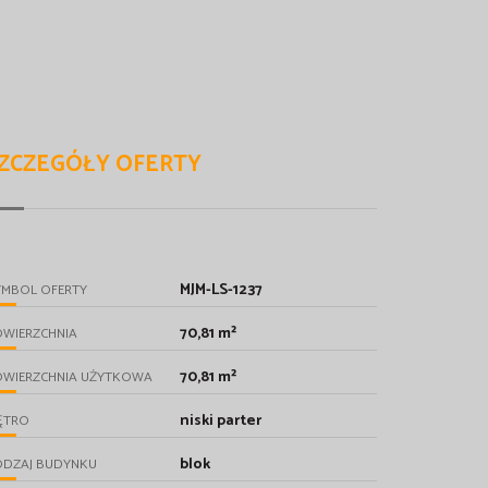
ZCZEGÓŁY OFERTY
MJM-LS-1237
YMBOL OFERTY
70,81 m²
OWIERZCHNIA
70,81 m²
OWIERZCHNIA UŻYTKOWA
niski parter
ĘTRO
blok
ODZAJ BUDYNKU