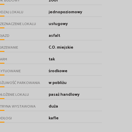
2001
OK BUDOWY
jednopoziomowy
ODZAJ LOKALU
usługowy
ZEZNACZENIE LOKALU
asfalt
OJAZD
C.O. miejskie
GRZEWANIE
tak
LARM
środkowe
SYTUOWANIE
w pobliżu
OŻLIWOŚĆ PARKOWANIA
pasaż handlowy
ŁOŻENIE LOKALU
duża
ITRYNA WYSTAWOWA
kafle
ODŁOGI