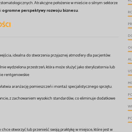
R
stomatologicznych. Atrakcyjne położenie w mieście o silnym sektorze
 i
ogromne perspektywy rozwoju biznesu
.
R
ŚCI
PR
D
O
wejścia, idealna do stworzenia przyjaznej atmosfery dla pacjentów.
A
nie wydzielona przestrzeń, która może służyć jako sterylizatornia lub
U
nie rentgenowskie
M
ułatwia aranżację pomieszczeń i montaż specjalistycznego sprzętu.
PO
oncie, z zachowaniem wysokich standardów, co eliminuje dodatkowe
W
P
y chce otworzyć lub przenieść swoją praktykę w miejsce, które jest w