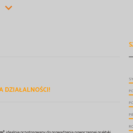
S
S
 DZIAŁALNOŚCI!
P
P
PI
R
m²
, idealnie przystosowany do prowadzenia nowoczesnej praktyki