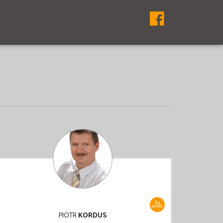
84
OFERT
PIOTR
KORDUS