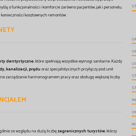
S
ślą o funkcjonalności i komforcie zarówno pacjentów, jak i personelu,
z konieczności kosztownych remontów.
NETY
O
O
ety dentystyczne
, które spełniają wszystkie wymogi sanitarne. Każdy
LI
y, kanalizacji, prądu
oraz specjalistycznych przyłączy pod unit
S
tyczne zarządzanie harmonogramem pracy oraz obsługę większej liczby
S
ENCJAŁEM
MI
O
IN
gólnie ze względu na dużą liczbę
zagranicznych turystów
, którzy