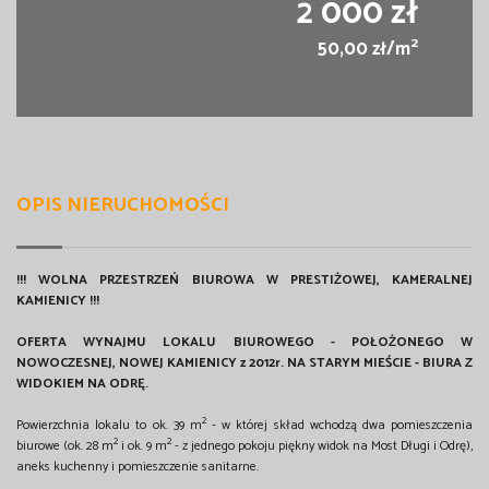
2 000 zł
2
50,00 zł/m
OPIS NIERUCHOMOŚCI
!!! WOLNA PRZESTRZEŃ BIUROWA W PRESTIŻOWEJ, KAMERALNEJ
KAMIENICY !!!
OFERTA WYNAJMU LOKALU BIUROWEGO - POŁOŻONEGO W
NOWOCZESNEJ, NOWEJ KAMIENICY z 2012r. NA STARYM MIEŚCIE - BIURA Z
WIDOKIEM NA ODRĘ.
2
Powierzchnia lokalu to ok. 39 m
- w której skład wchodzą dwa pomieszczenia
2
2
biurowe (ok. 28 m
i ok. 9 m
- z jednego pokoju piękny widok na Most Długi i Odrę),
aneks kuchenny i pomieszczenie sanitarne.