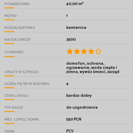
40,00 m²
POWIERZCHNIA
1
PIĘTRO
kamienica
RODZAJ BUDYNKU
3500
KAUCJA ZABEZP.
STANDARD
domofon, ochrona,
ogrzewanie, woda ciepła i
zimna, wywóz śmieci, zarząd
OPŁATY W CZYNSZU
4
LICZBA PIĘTER W BUDYNKU
bardzo dobry
STAN LOKALU
do uzgodnienia
TYP KAUCJI
550 PLN
MIES. CZYNSZ ADMIN.
PCV
OKNA