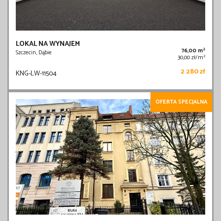
LOKAL NA WYNAJEM
2
76,00 m
Szczecin, Dąbie
2
30,00 zł/m
2 280 zł
KNG-LW-11504
OFERTA SPECJALNA