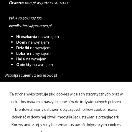
Otwarte
: pon-pt w godz 10.00-17.00
tel
. +48 500 103 180
email
:
oferty@pronovo.pl
Mieszkania
na wynajem
Domy
na wynajem
Działki
na wynajem
Lokale
na wynajem
Hale
na wynajem
Obiekty
na wynajem
Współpracujemy z
adresowo.pl
Mieszkania
na sprzedaż
Domy
na sprzedaż
Ta strona wykorzystuje pliki cookies w celach statystycznych oraz w
Działki
na sprzedaż
celu dostosowania naszych serwisów do indywidualnych potrzeb
Lokale
na sprzedaż
Hale
na sprzedaż
klientów. Zmiany ustawień dotyczących plików cookie można
Obiekty
na sprzedaż
dokonać w dowolnej chwili modyfikując ustawienia przeglądarki.
Korzystanie z tej strony bez zmian ustawień dotyczących cookies
Strona główna
notatnik
Kup
Sprzedaj
Kontakt