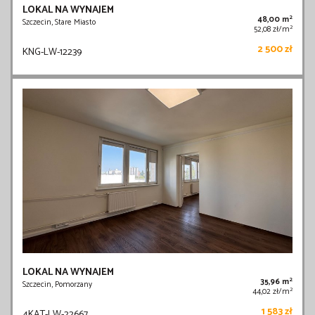
LOKAL NA WYNAJEM
2
48,00 m
Szczecin, Stare Miasto
2
52,08 zł/m
2 500 zł
KNG-LW-12239
LOKAL NA WYNAJEM
2
35,96 m
Szczecin, Pomorzany
2
44,02 zł/m
1 583 zł
4KAT-LW-22667