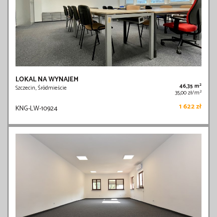
LOKAL NA WYNAJEM
2
46,35 m
Szczecin, Śródmieście
2
35,00 zł/m
1 622 zł
KNG-LW-10924