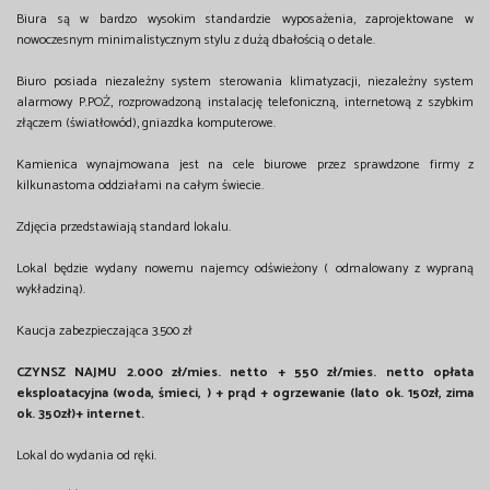
Biura są w bardzo wysokim standardzie wyposażenia, zaprojektowane w
nowoczesnym minimalistycznym stylu z dużą dbałością o detale.
Biuro posiada niezależny system sterowania klimatyzacji, niezależny system
alarmowy P.POŻ, rozprowadzoną instalację telefoniczną, internetową z szybkim
złączem (światłowód), gniazdka komputerowe.
Kamienica wynajmowana jest na cele biurowe przez sprawdzone firmy z
kilkunastoma oddziałami na całym świecie.
Zdjęcia przedstawiają standard lokalu.
Lokal będzie wydany nowemu najemcy odświeżony ( odmalowany z wypraną
wykładziną).
Kaucja zabezpieczająca 3.500 zł
CZYNSZ NAJMU 2.000 zł/mies. netto + 550 zł/mies. netto opłata
eksploatacyjna (woda, śmieci, ) + prąd + ogrzewanie (lato ok. 150zł, zima
ok. 350zł)+ internet.
Lokal do wydania od ręki.