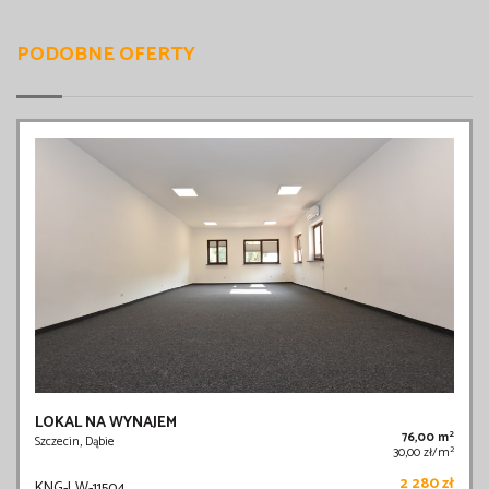
PODOBNE OFERTY
LOKAL NA WYNAJEM
2
76,00 m
Szczecin, Dąbie
2
30,00 zł/m
2 280 zł
KNG-LW-11504