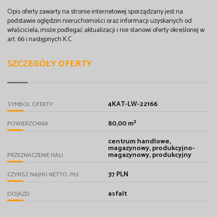
Opis oferty zawarty na stronie internetowej sporządzany jest na
podstawie oględzin nieruchomości oraz informacji uzyskanych od
właściciela, może podlegać aktualizacji i nie stanowi oferty określonej w
art. 66 i następnych K.C.
SZCZEGÓŁY OFERTY
4KAT-LW-22166
SYMBOL OFERTY
80,00 m²
POWIERZCHNIA
centrum handlowe,
magazynowy, produkcyjno-
magazynowy, produkcyjny
PRZEZNACZENIE HALI
37 PLN
CZYNSZ NAJMU NETTO /M2
asfalt
DOJAZD