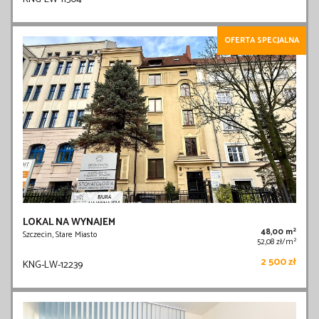
OFERTA SPECJALNA
LOKAL NA WYNAJEM
2
48,00 m
Szczecin, Stare Miasto
2
52,08 zł/m
2 500 zł
KNG-LW-12239