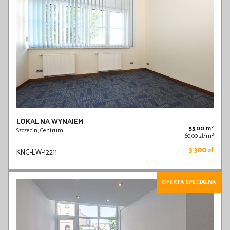
LOKAL NA WYNAJEM
2
55,00 m
Szczecin, Centrum
2
60,00 zł/m
3 300 zł
KNG-LW-12211
OFERTA SPECJALNA