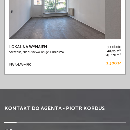
LOKAL NA WYNAJEM
3 pokoje
2
48,95 m
Szczecin, Niebuszewo, Księcia Barnima III…
2
51,07 zł/m
2 500 zł
NGK-LW-490
KONTAKT DO AGENTA - PIOTR KORDUS