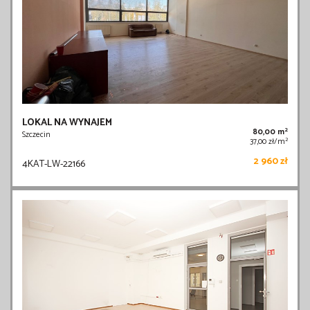
LOKAL NA WYNAJEM
2
80,00 m
Szczecin
2
37,00 zł/m
2 960 zł
4KAT-LW-22166