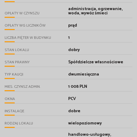
administracja, ogrzewanie,
woda, wywóz śmieci
OPŁATY W CZYNSZU
prąd
OPŁATY WG LICZNIKÓW
1
LICZBA PIĘTER W BUDYNKU
dobry
STAN LOKALU
Spółdzielcze własnościowe
STAN PRAWNY
dwumiesięczna
TYP KAUCJI
1 008 PLN
MIES. CZYNSZ ADMIN.
PCV
OKNA
dobre
INSTALACJE
wielopoziomowy
RODZAJ LOKALU
handlowo-usługowy,