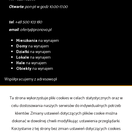
Otwarte
: pon-pt w godz 10.00-17.00
tel
. +48 500 103 180
email
:
oferty@pronovo.pl
Mieszkania
na wynajem
Domy
na wynajem
Działki
na wynajem
Lokale
na wynajem
Hale
na wynajem
Obiekty
na wynajem
Współpracujemy z
adresowo.pl
Mieszkania
na sprzedaż
Domy
na sprzedaż
Ta strona wykorzystuje pliki cookies w celach statystycznych oraz w
Działki
na sprzedaż
celu dostosowania naszych serwisów do indywidualnych potrzeb
Lokale
na sprzedaż
Hale
na sprzedaż
klientów. Zmiany ustawień dotyczących plików cookie można
Obiekty
na sprzedaż
dokonać w dowolnej chwili modyfikując ustawienia przeglądarki.
Korzystanie z tej strony bez zmian ustawień dotyczących cookies
Strona główna
notatnik
Kup
Sprzedaj
Kontakt