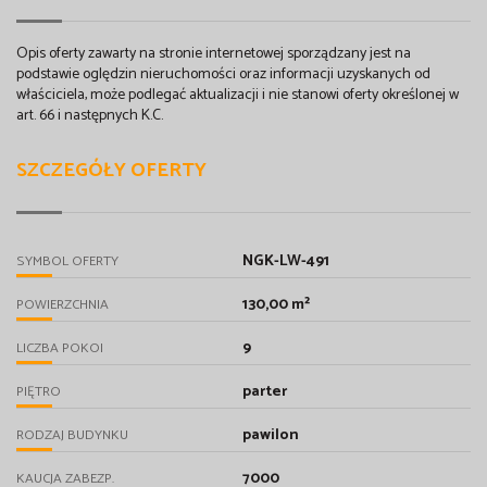
Opis oferty zawarty na stronie internetowej sporządzany jest na
podstawie oględzin nieruchomości oraz informacji uzyskanych od
właściciela, może podlegać aktualizacji i nie stanowi oferty określonej w
art. 66 i następnych K.C.
SZCZEGÓŁY OFERTY
NGK-LW-491
SYMBOL OFERTY
130,00 m²
POWIERZCHNIA
9
LICZBA POKOI
parter
PIĘTRO
pawilon
RODZAJ BUDYNKU
7000
KAUCJA ZABEZP.