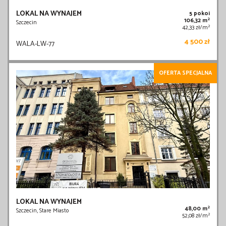
LOKAL NA WYNAJEM
5 pokoi
2
106,32 m
Szczecin
2
42,33 zł/m
4 500 zł
WALA-LW-77
OFERTA SPECJALNA
LOKAL NA WYNAJEM
2
48,00 m
Szczecin, Stare Miasto
2
52,08 zł/m