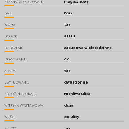
magazynowy
PRZEZNACZENIE LOKALU
brak
GAZ
tak
WODA
asfalt
DOJAZD
zabudowa wielorodzinna
OTOCZENIE
c.o.
OGRZEWANIE
tak
ALARM
dwustronne
USYTUOWANIE
ruchliwa ulica
POŁOŻENIE LOKALU
duża
WITRYNA WYSTAWOWA
od ulicy
WEJŚCIE
tak
KLUCZE