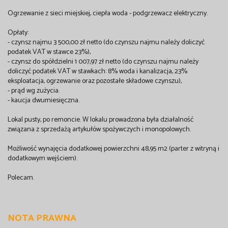
Ogrzewanie z sieci miejskiej, ciepła woda - podgrzewacz elektryczny.
Opłaty:
- czynsz najmu 3 500,00 zł netto (do czynszu najmu należy doliczyć
podatek VAT w stawce 23%),
- czynsz do spółdzielni 1 007,97 zł netto (do czynszu najmu należy
doliczyć podatek VAT w stawkach: 8% woda i kanalizacja, 23%
eksploatacja, ogrzewanie oraz pozostałe składowe czynszu),
- prąd wg zużycia.
- kaucja dwumiesięczna.
Lokal pusty, po remoncie. W lokalu prowadzona była działalność
związana z sprzedażą artykułów spożywczych i monopolowych.
Możliwość wynajęcia dodatkowej powierzchni 48,95 m2 (parter z witryną i
dodatkowym wejściem).
Polecam.
NOTA PRAWNA