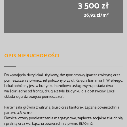
3 500 zł
2
26,92 zł/m
OPIS NIERUCHOMOŚCI
Do wynajęcia duży lokal użytkowy, dwupoziomowy (parter z witryną oraz
pomieszczenia piwniczne) położony przy ul. Księcia Barnima III Wielkiego.
Lokal położony jest w budynku handlowo-usługowym, posiada dwa
wejścia: jedno od frontu, drugie z tyłu budynku dla dostawców. Lokal
składa się z dziewięciu pomieszczeń:
Parter: sala główna z witryną, biuro oraz kantorek. Łączna powierzchnia
parteru 48,70 m2
Piwnica: cztery pomieszczenia magazynowe, zaplecze socjalne z kuchnią
i pralnią oraz wc. Łączna powierzchnia piwnic 81,30 m2.