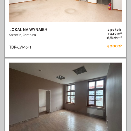
LOKAL NA WYNAJEM
2 pokoje
2
114,49 m
Szczecin, Centrum
2
36,68 zł/m
4 200 zł
TDR-LW-1641