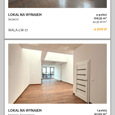
LOKAL NA WYNAJEM
5 pokoi
2
106,32 m
Szczecin
2
42,33 zł/m
4 500 zł
WALA-LW-77
LOKAL NA WYNAJEM
1 pokój
2
63,00 m