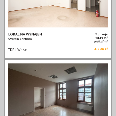
LOKAL NA WYNAJEM
2 pokoje
2
114,49 m
Szczecin, Centrum
2
36,68 zł/m
4 200 zł
TDR-LW-1641