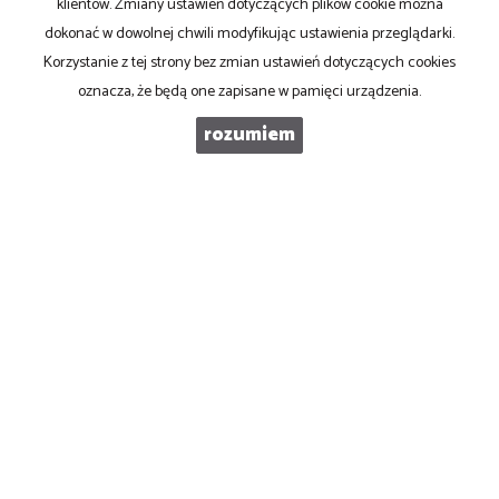
klientów. Zmiany ustawień dotyczących plików cookie można
dokonać w dowolnej chwili modyfikując ustawienia przeglądarki.
KOD ZABEZPIECZAJĄCY
Korzystanie z tej strony bez zmian ustawień dotyczących cookies
oznacza, że będą one zapisane w pamięci urządzenia.
WIADOMOŚĆ
rozumiem
PRONOVO Kordus
ul. Ku Słońcu 24F lokal 1