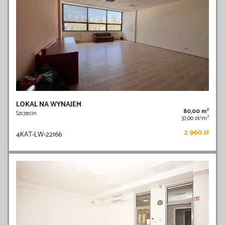
LOKAL NA WYNAJEM
2
80,00 m
Szczecin
2
37,00 zł/m
2 960 zł
4KAT-LW-22166