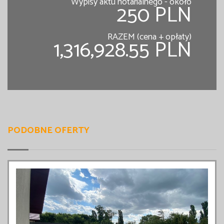
Wypisy aktu notarialnego - około
250 PLN
RAZEM (cena + opłaty)
1,316,928.55 PLN
PODOBNE OFERTY