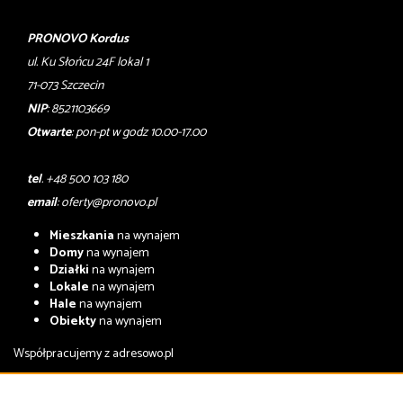
PRONOVO Kordus
ul. Ku Słońcu 24F lokal 1
71-073 Szczecin
NIP
: 8521103669
Otwarte
: pon-pt w godz 10.00-17.00
tel
. +48 500 103 180
email
:
oferty@pronovo.pl
Mieszkania
na wynajem
Domy
na wynajem
Działki
na wynajem
Lokale
na wynajem
Hale
na wynajem
Obiekty
na wynajem
Współpracujemy z
adresowo.pl
Mieszkania
na sprzedaż