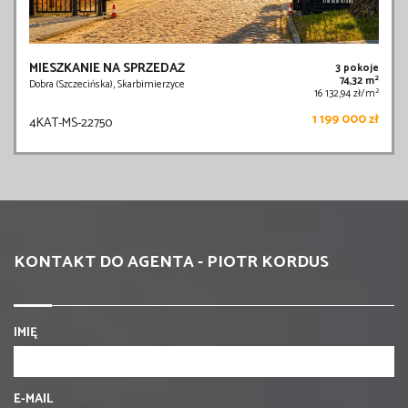
MIESZKANIE NA SPRZEDAŻ
3 pokoje
2
74,32 m
Dobra (Szczecińska), Skarbimierzyce
2
16 132,94 zł/m
1 199 000 zł
4KAT-MS-22750
KONTAKT DO AGENTA - PIOTR KORDUS
IMIĘ
E-MAIL