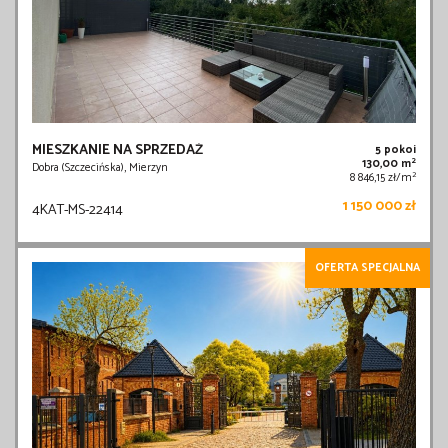
MIESZKANIE NA SPRZEDAŻ
5 pokoi
2
130,00 m
Dobra (Szczecińska), Mierzyn
2
8 846,15 zł/m
1 150 000 zł
4KAT-MS-22414
OFERTA SPECJALNA