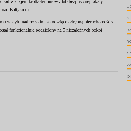
 pod wynajem krótkoterminowy lub bezpiecznej lokaty
LI
ji nad Bałtykiem.
S
domu w stylu nadmorskim, stanowiące odrębną nieruchomość z
B
ostał funkcjonalnie podzielony na 5 niezależnych pokoi
R
G
W
O