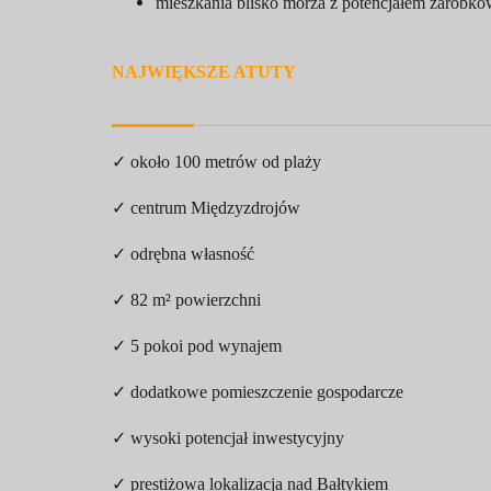
mieszkania blisko morza z potencjałem zarobk
NAJWIĘKSZE ATUTY
✓ około 100 metrów od plaży
✓ centrum Międzyzdrojów
✓ odrębna własność
✓ 82 m² powierzchni
✓ 5 pokoi pod wynajem
✓ dodatkowe pomieszczenie gospodarcze
✓ wysoki potencjał inwestycyjny
✓ prestiżowa lokalizacja nad Bałtykiem