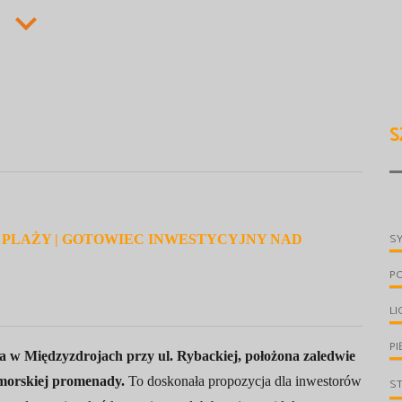
S
S
M OD PLAŻY | GOTOWIEC INWESTYCYJNY NAD
P
LI
PI
 w Międzyzdrojach przy ul. Rybackiej, położona zaledwie
admorskiej promenady.
To doskonała propozycja dla inwestorów
S