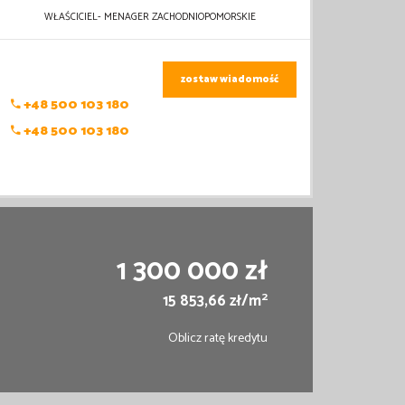
WŁAŚCICIEL- MENAGER ZACHODNIOPOMORSKIE
zostaw wiadomość
+48 500 103 180
+48 500 103 180
1 300 000 zł
2
15 853,66 zł/m
Oblicz ratę kredytu