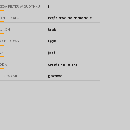
1
CZBA PIĘTER W BUDYNKU
częściowo po remoncie
TAN LOKALU
brak
ALKON
1930
OK BUDOWY
jest
AZ
ciepła - miejska
ODA
gazowe
GRZEWANIE