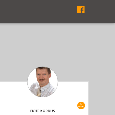
84
OFERT
PIOTR
KORDUS