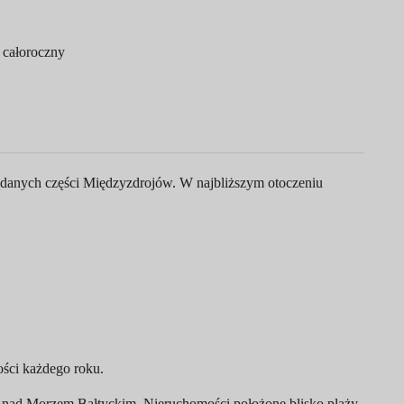
 całoroczny
żądanych części Międzyzdrojów. W najbliższym otoczeniu
ości każdego roku.
w nad Morzem Bałtyckim. Nieruchomości położone blisko plaży