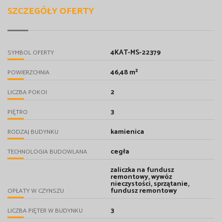
SZCZEGÓŁY OFERTY
4KAT-MS-22379
SYMBOL OFERTY
46,48 m²
POWIERZCHNIA
2
LICZBA POKOI
3
PIĘTRO
kamienica
RODZAJ BUDYNKU
cegła
TECHNOLOGIA BUDOWLANA
zaliczka na fundusz
remontowy, wywóz
nieczystości, sprzątanie,
fundusz remontowy
OPŁATY W CZYNSZU
3
LICZBA PIĘTER W BUDYNKU