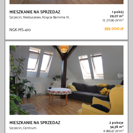
MIESZKANIE NA SPRZEDAŻ
1 pokój
2
29,07 m
Szczecin, Niebuszewo, Księcia Barnima III…
2
12 211,90 zł/m
355 000 zł
NGK-MS-410
MIESZKANIE NA SPRZEDAŻ
2 pokoje
2
54,38 m
Szczecin, Centrum
2
6 969,47 zł/m