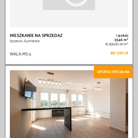
MIESZKANIE NA SPRZEDAŻ
1 pokój
2
33,46 m
Szczecin, Gumieńce
2
10 500,00 zł/m
351 330 zł
WALA-MS-3
OFERTA SPECJALNA