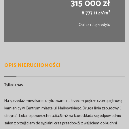
315 000 zł
2
6 777,11 zł/m
Oblicz ratę kredytu
OPIS NIERUCHOMOŚCI
Tylko u nas!
Na sprzedaż mieszkanie usytuowane na trzecim piętrze czteropiętrowej
kamienicy w Centrum miasta ul. Małkowskiego. Druga linia zabudowy (
oficyna). Lokal o powierzchni 46,48 m2 na któreskłada się odpowiednio
salon z przejściem do sypialni oraz przedpokój z wejściem do kuchni i