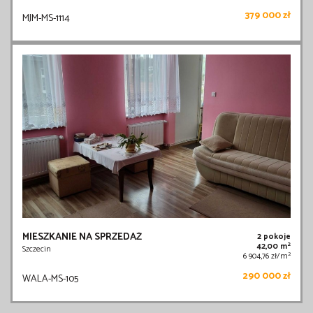
379 000 zł
MJM-MS-1114
MIESZKANIE NA SPRZEDAŻ
2 pokoje
2
42,00 m
Szczecin
2
6 904,76 zł/m
290 000 zł
WALA-MS-105