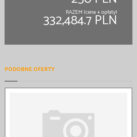
RAZEM (cena + opłaty)
332,484.7 PLN
PODOBNE OFERTY