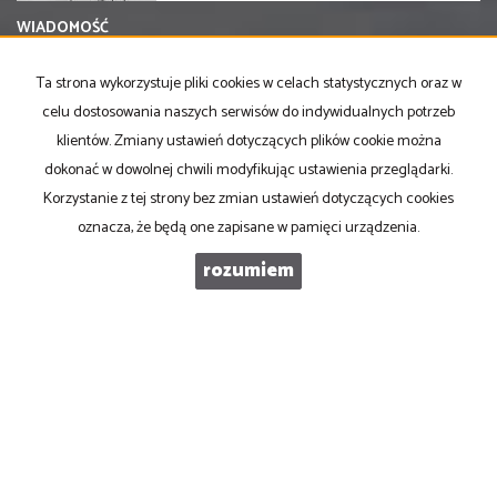
WIADOMOŚĆ
Ta strona wykorzystuje pliki cookies w celach statystycznych oraz w
celu dostosowania naszych serwisów do indywidualnych potrzeb
klientów. Zmiany ustawień dotyczących plików cookie można
dokonać w dowolnej chwili modyfikując ustawienia przeglądarki.
Korzystanie z tej strony bez zmian ustawień dotyczących cookies
oznacza, że będą one zapisane w pamięci urządzenia.
rozumiem
PRONOVO Kordus
ul. Ku Słońcu 24F lokal 1
71-073 Szczecin
NIP
: 8521103669
Otwarte
: pon-pt w godz 10.00-17.00