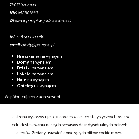
71-073 Szczecin
NIP
: 8521103669
Otwarte
: pon-pt w godz 10.00-17.00
tel
. +48 500 103 180
email
:
oferty@pronovo.pl
Mieszkania
na wynajem
Domy
na wynajem
Działki
na wynajem
Lokale
na wynajem
Hale
na wynajem
Obiekty
na wynajem
Współpracujemy z
adresowo.pl
Mieszkania
na sprzedaż
Domy
na sprzedaż
Ta strona wykorzystuje pliki cookies w celach statystycznych oraz w
Działki
na sprzedaż
celu dostosowania naszych serwisów do indywidualnych potrzeb
Lokale
na sprzedaż
Hale
na sprzedaż
klientów. Zmiany ustawień dotyczących plików cookie można
Obiekty
na sprzedaż