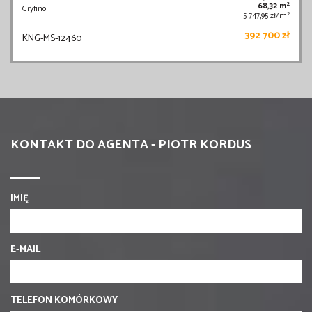
2
68,32 m
Gryfino
2
5 747,95 zł/m
392 700 zł
KNG-MS-12460
KONTAKT DO AGENTA - PIOTR KORDUS
IMIĘ
E-MAIL
TELEFON KOMÓRKOWY