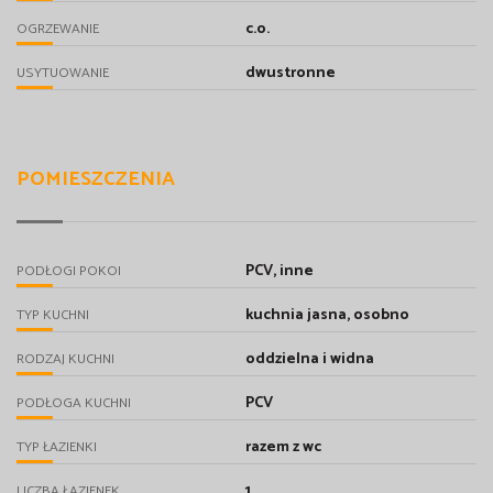
c.o.
OGRZEWANIE
dwustronne
USYTUOWANIE
POMIESZCZENIA
PCV, inne
PODŁOGI POKOI
kuchnia jasna, osobno
TYP KUCHNI
oddzielna i widna
RODZAJ KUCHNI
PCV
PODŁOGA KUCHNI
razem z wc
TYP ŁAZIENKI
1
LICZBA ŁAZIENEK