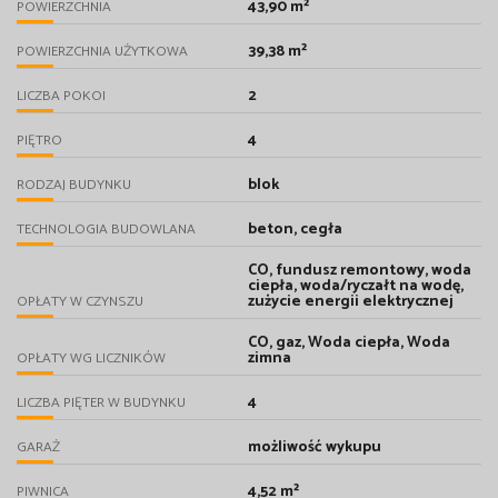
43,90 m²
POWIERZCHNIA
39,38 m²
POWIERZCHNIA UŻYTKOWA
2
LICZBA POKOI
4
PIĘTRO
blok
RODZAJ BUDYNKU
beton, cegła
TECHNOLOGIA BUDOWLANA
CO, fundusz remontowy, woda
ciepła, woda/ryczałt na wodę,
zużycie energii elektrycznej
OPŁATY W CZYNSZU
CO, gaz, Woda ciepła, Woda
zimna
OPŁATY WG LICZNIKÓW
4
LICZBA PIĘTER W BUDYNKU
możliwość wykupu
GARAŻ
4,52 m²
PIWNICA