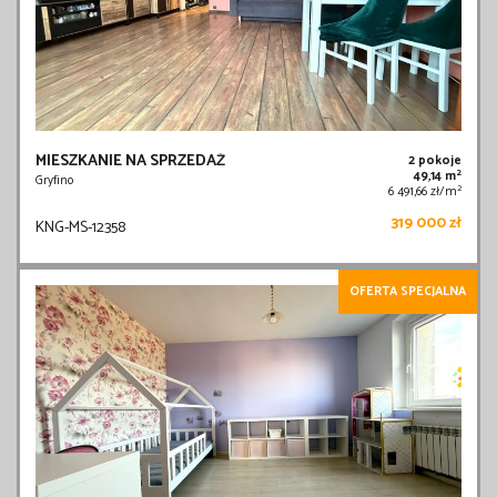
MIESZKANIE NA SPRZEDAŻ
2 pokoje
2
49,14 m
Gryfino
2
6 491,66 zł/m
319 000 zł
KNG-MS-12358
OFERTA SPECJALNA