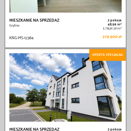
MIESZKANIE NA SPRZEDAŻ
2 pokoje
2
48,96 m
Gryfino
2
5 716,91 zł/m
279 900 zł
KNG-MS-12384
OFERTA SPECJALNA
MIESZKANIE NA SPRZEDAŻ
2 pokoje