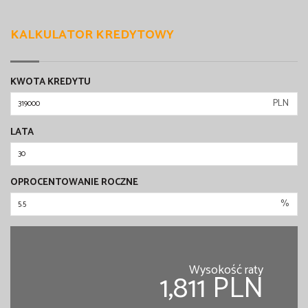
KALKULATOR KREDYTOWY
KWOTA KREDYTU
PLN
LATA
OPROCENTOWANIE ROCZNE
%
Wysokość raty
1,811 PLN