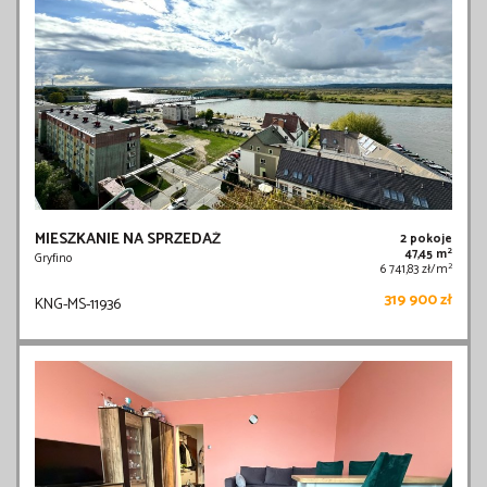
MIESZKANIE NA SPRZEDAŻ
2 pokoje
2
47,45 m
Gryfino
2
6 741,83 zł/m
319 900 zł
KNG-MS-11936