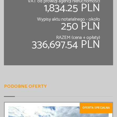
VAT od prowizji agencji nieruchomości
1,834.25 PLN
Wypisy aktu notarialnego - około
250 PLN
RAZEM (cena + opłaty)
336,697.54 PLN
PODOBNE OFERTY
OFERTA SPECJALNA