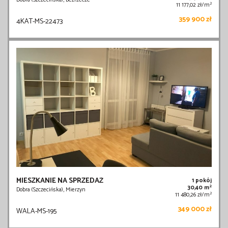
Dobra (Szczecińska), Bezrzecze
2
11 177,02 zł/m
359 900 zł
4KAT-MS-22473
MIESZKANIE NA SPRZEDAŻ
1 pokój
2
30,40 m
Dobra (Szczecińska), Mierzyn
2
11 480,26 zł/m
349 000 zł
WALA-MS-195