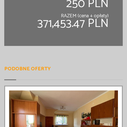
250 PLN
RAZEM (cena + opłaty)
371,453.47 PLN
PODOBNE OFERTY