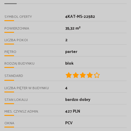
4KAT-MS-22582
SYMBOL OFERTY
35,32 m²
POWIERZCHNIA
2
LICZBA POKOI
parter
PIĘTRO
blok
RODZAJ BUDYNKU
STANDARD
4
LICZBA PIĘTER W BUDYNKU
bardzo dobry
STAN LOKALU
427 PLN
MIES. CZYNSZ ADMIN.
PCV
OKNA