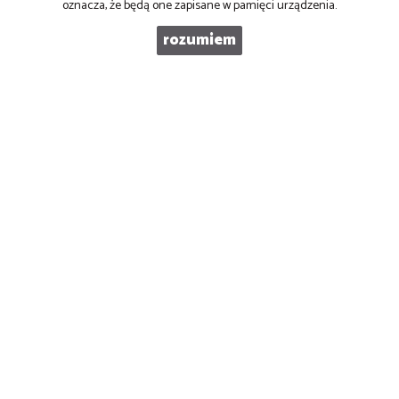
oznacza, że będą one zapisane w pamięci urządzenia.
WIADOMOŚĆ
rozumiem
PRONOVO Kordus
ul. Ku Słońcu 24F lokal 1
71-073 Szczecin
NIP
: 8521103669
Otwarte
: pon-pt w godz 10.00-17.00