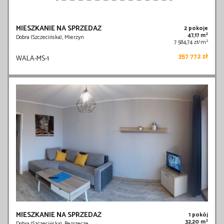
MIESZKANIE NA SPRZEDAŻ
2 pokoje
2
47,17 m
Dobra (Szczecińska), Mierzyn
2
7 584,74 zł/m
357 772 zł
WALA-MS-1
MIESZKANIE NA SPRZEDAŻ
1 pokój
2
32,20 m