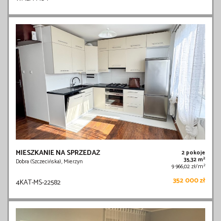
MIESZKANIE NA SPRZEDAŻ
2 pokoje
2
35,32 m
Dobra (Szczecińska), Mierzyn
2
9 966,02 zł/m
352 000 zł
4KAT-MS-22582