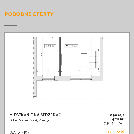
PODOBNE OFERTY
MIESZKANIE NA SPRZEDAŻ
2 pokoje
2
47,17 m
Dobra (Szczecińska), Mierzyn
2
7 584,74 zł/m
357 772 zł
WALA-MS-1