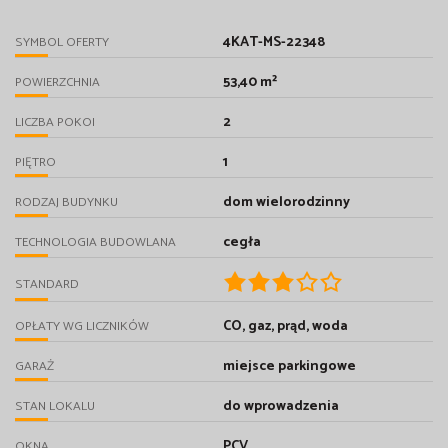
4KAT-MS-22348
SYMBOL OFERTY
53,40 m²
POWIERZCHNIA
2
LICZBA POKOI
1
PIĘTRO
dom wielorodzinny
RODZAJ BUDYNKU
cegła
TECHNOLOGIA BUDOWLANA
STANDARD
CO, gaz, prąd, woda
OPŁATY WG LICZNIKÓW
miejsce parkingowe
GARAŻ
do wprowadzenia
STAN LOKALU
PCV
OKNA