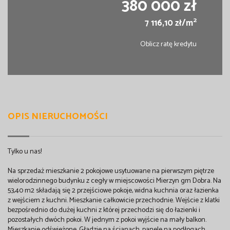
380 000 zł
2
7 116,10 zł/m
Oblicz ratę kredytu
OPIS NIERUCHOMOŚCI
Tylko u nas!
Na sprzedaż mieszkanie 2 pokojowe usytuowane na pierwszym piętrze
wielorodzinnego budynku z cegły w miejscowości Mierzyn gm Dobra. Na
53,40 m2 składają się 2 przejściowe pokoje, widna kuchnia oraz łazienka
z wejściem z kuchni. Mieszkanie całkowicie przechodnie. Wejście z klatki
bezpośrednio do dużej kuchni z której przechodzi się do łazienki i
pozostałych dwóch pokoi. W jednym z pokoi wyjście na mały balkon.
Mieszkanie odświeżone. Gładzie na ścianach, panele na podłogach.