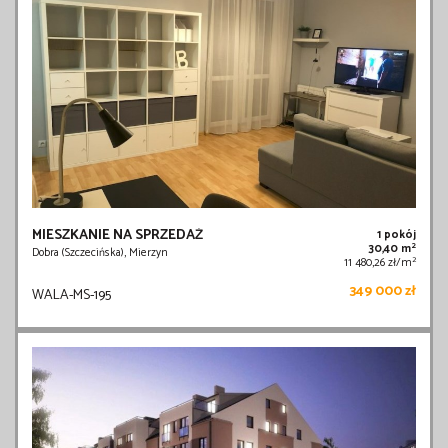
MIESZKANIE NA SPRZEDAŻ
1 pokój
2
30,40 m
Dobra (Szczecińska), Mierzyn
2
11 480,26 zł/m
349 000 zł
WALA-MS-195