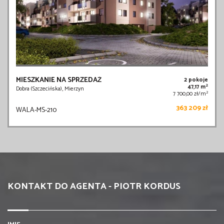
MIESZKANIE NA SPRZEDAŻ
2 pokoje
2
47,17 m
Dobra (Szczecińska), Mierzyn
2
7 700,00 zł/m
363 209 zł
WALA-MS-210
KONTAKT DO AGENTA - PIOTR KORDUS